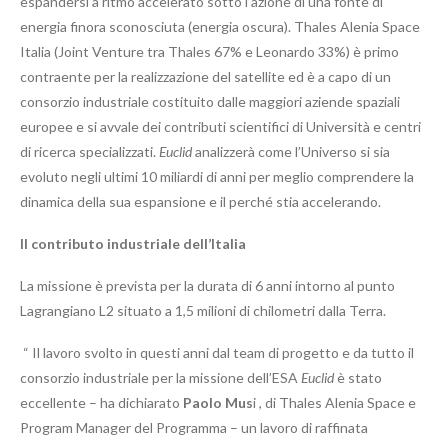
espandersi a ritmo accelerato sotto l’azione di una fonte di
energia finora sconosciuta (energia oscura). Thales Alenia Space
Italia (Joint Venture tra Thales 67% e Leonardo 33%) è primo
contraente per la realizzazione del satellite ed è a capo di un
consorzio industriale costituito dalle maggiori aziende spaziali
europee e si avvale dei contributi scientifici di Università e centri
di ricerca specializzati.
Euclid
analizzerà come l’Universo si sia
evoluto negli ultimi 10 miliardi di anni per meglio comprendere la
dinamica della sua espansione e il perché stia accelerando.
Il contributo industriale dell’Italia
La missione è prevista per la durata di 6 anni intorno al punto
Lagrangiano L2 situato a 1,5 milioni di chilometri dalla Terra.
“ Il lavoro svolto in questi anni dal team di progetto e da tutto il
consorzio industriale per la missione dell’ESA
Euclid
è stato
eccellente – ha dichiarato
Paolo Mus
i , di Thales Alenia Space e
Program Manager del Programma – un lavoro di raffinata