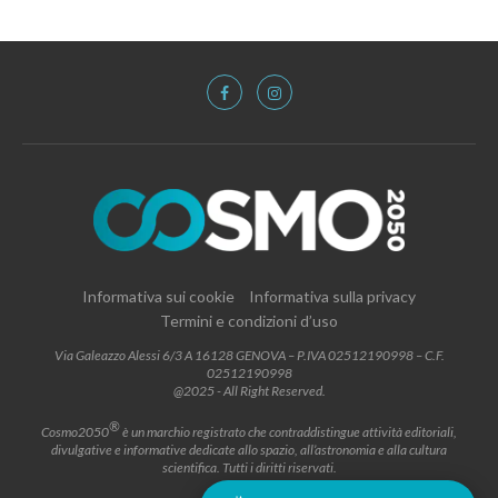
Informativa sui cookie
Informativa sulla privacy
Termini e condizioni d’uso
Via Galeazzo Alessi 6/3 A 16128 GENOVA – P.IVA 02512190998 – C.F.
02512190998
@2025 - All Right Reserved.
®
Cosmo2050
è un marchio registrato che contraddistingue attività editoriali,
divulgative e informative dedicate allo spazio, all’astronomia e alla cultura
scientifica. Tutti i diritti riservati.