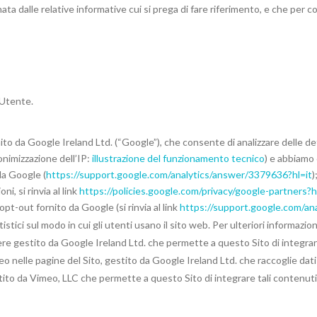
nata dalle relative informative cui si prega di fare riferimento, e che per c
’Utente.
nito da Google Ireland Ltd. (“Google”), che consente di analizzare delle de
onimizzazione dell’IP:
illustrazione del funzionamento tecnico
) e abbiamo 
da Google (
https://support.google.com/analytics/answer/3379636?hl=it​
)
i, si rinvia al link ​
https://policies.google.com/privacy/google-partners?h
t-out fornito da Google (si rinvia al link ​
https://support.google.com/an
ci sul modo in cui gli utenti usano il sito web. Per ulteriori informazioni si
ttere gestito da Google Ireland Ltd. che permette a questo Sito di integrare
 nelle pagine del Sito, gestito da Google Ireland Ltd. che raccoglie dati d
ito da Vimeo, LLC che permette a questo Sito di integrare tali contenuti al