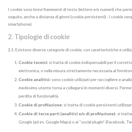
I cookie sono brevi frammenti di testo (lettere e/o numeri) che permet
seguito, anche a distanza di giorni (​cookie persistenti)​ . I cookie v
smartphone).
2. Tipologie di cookie
2.1. Esistono diverse categorie di cookie, con caratteristiche e utilizz
Cookie tecnici:
​si tratta di cookie indispensabili per il corre
elettronica, o nella misura strettamente necessaria al fornitore
Cookie analitici:
sono cookie utilizzati per raccogliere e analiz
medesimo utente torna a collegarsi in momenti diversi. Permetto
perdita di funzionalità.
Cookie di profilazione:
​si tratta di cookie persistenti utiliz
Cookie di terze parti (analitici e/o di profilazione)
: ​si tra
Google (ad es. Google Maps) o ai “social plugin” (Facebook, Twi