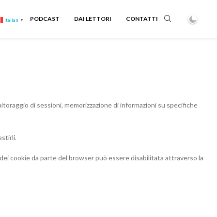
PODCAST
DAI LETTORI
CONTATTI
Italian
▼
onitoraggio di sessioni, memorizzazione di informazioni su specifiche
tirli.
ne dei cookie da parte del browser può essere disabilitata attraverso la