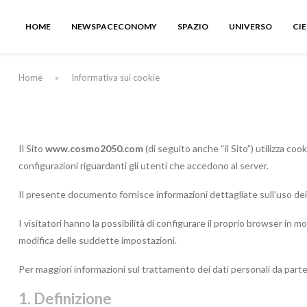
HOME
NEWSPACECONOMY
SPAZIO
UNIVERSO
CI
Home
»
Informativa sui cookie
Il Sito ​
www.cosmo2050.com
​(di seguito anche “il Sito”) utilizza c
configurazioni riguardanti gli utenti che accedono al server.
Il presente documento fornisce informazioni dettagliate sull’uso dei c
I visitatori hanno la possibilità di configurare il proprio browser in 
modifica delle suddette impostazioni.
Per maggiori informazioni sul trattamento dei dati personali da part
1. Definizione