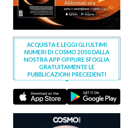
ACQUISTA E LEGGI GLI ULTIMI
NUMERI DI COSMO 2050 DALLA
NOSTRA APP OPPURE SFOGLIA
GRATUITAMENTE LE
PUBBLICAZIONI PRECEDENTI