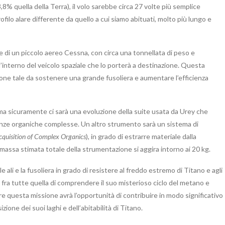
,8% quella della Terra), il volo sarebbe circa 27 volte più semplice
filo alare differente da quello a cui siamo abituati, molto più lungo e
e di un piccolo aereo Cessna, con circa una tonnellata di peso e
all’interno del veicolo spaziale che lo porterà a destinazione. Questa
ne tale da sostenere una grande fusoliera e aumentare l’efficienza
 ma sicuramente ci sarà una evoluzione della suite usata da Urey che
sostanze organiche complesse. Un altro strumento sarà un sistema di
Acquisition of Complex Organics
), in grado di estrarre materiale dalla
assa stimata totale della strumentazione si aggira intorno ai 20 kg.
 ali e la fusoliera in grado di resistere al freddo estremo di Titano e agli
ma fra tutte quella di comprendere il suo misterioso ciclo del metano e
re questa missione avrà l’opportunità di contribuire in modo significativo
zione dei suoi laghi e dell’abitabilità di Titano.