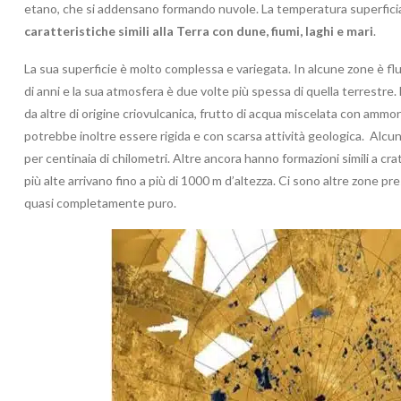
etano, che si addensano formando nuvole. La temperatura superficial
caratteristiche simili alla Terra con dune, fiumi, laghi e mari
.
La sua superficie è molto complessa e variegata. In alcune zone è flui
di anni e la sua atmosfera è due volte più spessa di quella terrestre. 
da altre di origine criovulcanica, frutto di acqua miscelata con ammo
potrebbe inoltre essere rigida e con scarsa attività geologica. Alc
per centinaia di chilometri. Altre ancora hanno formazioni simili a cra
più alte arrivano fino a più di 1000 m d’altezza. Ci sono altre zone pre
quasi completamente puro.