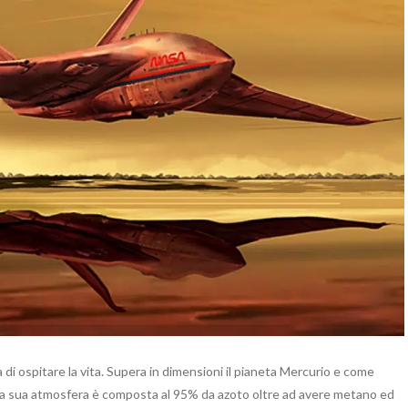
i ospitare la vita. Supera in dimensioni il pianeta Mercurio e come
 sua atmosfera è composta al 95% da azoto oltre ad avere metano ed