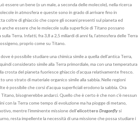
ò essere un bene (o un male, a seconda delle molecole), nella ricerca
e molecole in atmosfera e queste sono in grado di arrivare fino in
ta coltre di ghiaccio che copre gli oceani presenti sul pianeta ed
be anche essere che le molecole sulla superficie di Titano possano
lla Terra. Infatti, fra 3,8 a 2,5 miliardi di anni fa, l’atmosfera delle Terra
ll’ossigeno, proprio come su Titano.
dove è possibile studiare una chimica simile a quella dell’antica Terra,
è quindi considerato simile alla Terra primordiale, ma con una temperatura
lla crosta del pianeta fuoriesce ghiaccio d’acqua relativamente fresco.
tto uno strato di materiale organico simile alla sabbia. Nelle regioni
lte è possibile che corsi d’acqua superficiali erodono la sabbia. Ora
 di Titano, bisognerebbe andarci. Quello che è certo è che non c’è nessun
dini con la Terra come tempo di evoluzione ma ha piogge di metano,
motivo, mentre l’imminente missione dell’
elicottero
Dragonfly
si
turno, resta impellente la necessità di una missione che possa studiare i