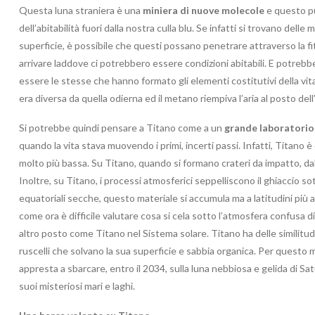
Questa luna straniera è una
miniera di nuove molecole
e questo pu
dell’abitabilità fuori dalla nostra culla blu. Se infatti si trovano dell
superficie, è possibile che questi possano penetrare attraverso la fit
arrivare laddove ci potrebbero essere condizioni abitabili. E potreb
essere le stesse che hanno formato gli elementi costitutivi della vita su
era diversa da quella odierna ed il metano riempiva l’aria al posto de
Si potrebbe quindi pensare a Titano come a un
grande laboratorio
quando la vita stava muovendo i primi, incerti passi. Infatti, Titano 
molto più bassa. Su Titano, quando si formano crateri da impatto, da
Inoltre, su Titano, i processi atmosferici seppelliscono il ghiaccio so
equatoriali secche, questo materiale si accumula ma a latitudini più a
come ora è difficile valutare cosa si cela sotto l’atmosfera confusa
altro posto come Titano nel Sistema solare. Titano ha delle similitu
ruscelli che solvano la sua superficie e sabbia organica. Per questo 
appresta a sbarcare, entro il 2034, sulla luna nebbiosa e gelida di Sa
suoi misteriosi mari e laghi.