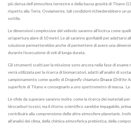
più densa dell’atmosfera terrestre e della bassa gravità di Titano (13
rispetto alla Terra. Ovviamente, tali condizioni richiederebbero un pro
sottile.
Le dimensioni complessive del velivolo saranno all’incirca come quell
un’apertura alare di 10 metri. Le ali saranno gonfiabili per adattarsi 
soluzione permetterebbe anche di permettere di avere una dimensio
durante l’esecuzione di voli di lunga durata.
Gli strumenti scelti per la missione sono ancora nella fase di esame
verrà utilizzata per la ricerca di biomarcatori, adatti all’analisi di 
campionamento come quello di
Dragonfly
chiamato
Draco
(
Drill for 
superficie di Titano e consegnarlo a uno spettrometro di massa. La m
Le sfide da superare saranno molte, come la ricerca dei materiali per le
idrocarburi tossici, ma il ritorno scientifico sarebbe impagabile, pri
contribuire alla comprensione delle altre atmosfere planetarie. Inolt
all’analisi dei clima, della chimica atmosferica prebiotica, della composi