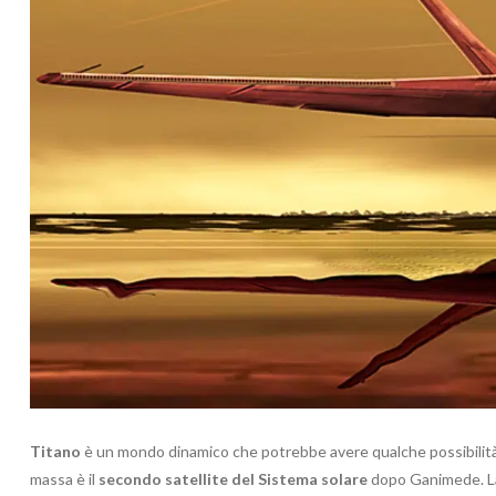
Titano
è un mondo dinamico che potrebbe avere qualche possibilità d
massa è il
secondo satellite del Sistema solare
dopo Ganimede. La