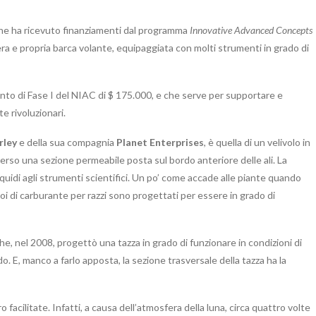
he ha ricevuto finanziamenti dal programma
Innovative Advanced Concepts
vera e propria barca volante, equipaggiata con molti strumenti in grado di
ento di Fase I del NIAC di $ 175.000, e che serve per supportare e
e rivoluzionari.
rley
e della sua compagnia
Planet Enterprises
, è quella di un velivolo in
rso una sezione permeabile posta sul bordo anteriore delle ali. La
i liquidi agli strumenti scientifici. Un po’ come accade alle piante quando
oi di carburante per razzi sono progettati per essere in grado di
he, nel 2008, progettò una tazza in grado di funzionare in condizioni di
ido. E, manco a farlo apposta, la sezione trasversale della tazza ha la
facilitate. Infatti, a causa dell’atmosfera della luna, circa quattro volte