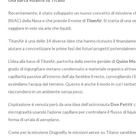
Una barca volante su Titano
Recentemente, è stato sviluppato un nuovo concetto di missione c
(NIAC) della Nasa e che prende il nome di
TitanAir
. Si tratta di una 
saggiare in volo sia aria che liquidi.
TitanAir è una delle 14 diverse idee che hanno ricevuto il finanziam
aiutare a concretizzare le prime fasi dei futuri progetti potenzialment
L’idea alla base di
TitanAir
, partorita dalla mente geniale di
Quinn Mo
grado di ingurgitare metano condensato e materiale organico attrave
capillarità passiva all’interno dell’ala farebbe il resto, convogliando 
assimilano l’acqua dal terreno. Questo è anche il modo in cui i serbat
riaccendersi in un ambiente senza peso.
L’ispirazione è venuta però da una idea dell’astronauta
Don Pettit
c
microgravità usando l’azione capillare per controllare il flusso di liqu
forma di un’ala di aeroplano.
Come per la missione
Dragonfly,
le missioni aeree su Titano sarebbero 