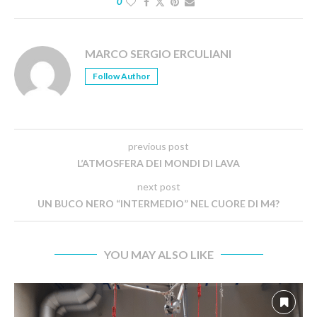
0
MARCO SERGIO ERCULIANI
Follow Author
previous post
L’ATMOSFERA DEI MONDI DI LAVA
next post
UN BUCO NERO “INTERMEDIO” NEL CUORE DI M4?
YOU MAY ALSO LIKE