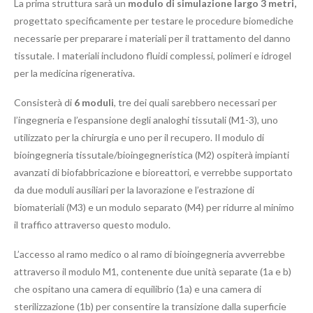
La prima struttura sarà un
modulo di simulazione largo 3 metri,
progettato specificamente per testare le procedure biomediche
necessarie per preparare i materiali per il trattamento del danno
tissutale. I materiali includono fluidi complessi, polimeri e idrogel
per la medicina rigenerativa.
Consisterà di
6 moduli
, tre dei quali sarebbero necessari per
l’ingegneria e l’espansione degli analoghi tissutali (M1-3), uno
utilizzato per la chirurgia e uno per il recupero. Il modulo di
bioingegneria tissutale/bioingegneristica (M2) ospiterà impianti
avanzati di biofabbricazione e bioreattori, e verrebbe supportato
da due moduli ausiliari per la lavorazione e l’estrazione di
biomateriali (M3) e un modulo separato (M4) per ridurre al minimo
il traffico attraverso questo modulo.
L’accesso al ramo medico o al ramo di bioingegneria avverrebbe
attraverso il modulo M1, contenente due unità separate (1a e b)
che ospitano una camera di equilibrio (1a) e una camera di
sterilizzazione (1b) per consentire la transizione dalla superficie