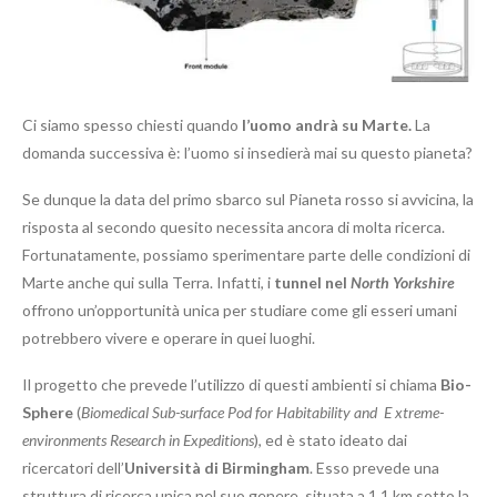
Ci siamo spesso chiesti quando
l’uomo andrà su Marte.
La
domanda successiva è: l’uomo si insedierà mai su questo pianeta?
Se dunque la data del primo sbarco sul Pianeta rosso si avvicina, la
risposta al secondo quesito necessita ancora di molta ricerca.
Fortunatamente, possiamo sperimentare parte delle condizioni di
Marte anche qui sulla Terra. Infatti, i
tunnel nel
North Yorkshire
offrono un’opportunità unica per studiare come gli esseri umani
potrebbero vivere e operare in quei luoghi.
Il progetto che prevede l’utilizzo di questi ambienti si chiama
Bio-
Sphere
(
Biomedical Sub-surface Pod for Habitability and E xtreme-
environments Research in Expeditions
), ed è stato ideato dai
ricercatori dell’
Università di Birmingham
. Esso prevede una
struttura di ricerca unica nel suo genere, situata a 1,1 km sotto la