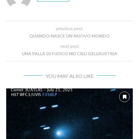
previous post
QUANDO NASCE UN NUOVO MONDO
next post
UNA PALLA DI FUOCO NEI CIELI DELL’AUSTRIA
YOU MAY ALSO LIKE