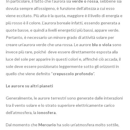
In particolare, il fatto che l’aurora sia
verde o rossa
, sebbene sia
dovuta sempre all’ossigeno, è funzione dell’altezza a cui esso
viene eccitato. Più alta è la quota, maggiore è il livello di energia e
più rosso è il colore. L’aurora boreale infatti, essendo generata a
quote basse, e quindi a livelli energetici più bassi, appare verde.
Pertanto, è necessario un minore grado di attività solare per
creare un’aurora verde che una rossa. Le aurore
blu o viola
sono
invece più rare, poiché deve essere direttamente esposta alla
luce del sole per apparire in questi colori e, affinché ciò accada, il
sole deve essere posizionato leggermente sotto gli orizzonti in
quello che viene definito “
crepuscolo profondo
”.
Le aurore su altri pianeti
Generalmente, le aurore terrestri sono generate dalle interazioni
tra il vento solare e lo strato superiore elettricamente carico
dell’atmosfera, la
ionosfera
.
Dal momento che
Mercurio
ha solo un’atmosfera molto sottile,