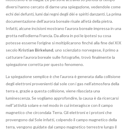
diversi hanno cercato di darne una spiegazione, vedendole come
echi dei defunti, lumi dai regni degli dèi e spiriti danzanti. La prima
documentazione dell’aurora boreale risale all’età della pietra.
Infatti, alcune incisioni mostrano l’aurora boreale impressa in una
grotta nell’odierna Francia. Da allora in poi le ipotesi su cosa
potesse esserne l’origine si moltiplicarono finché alla fine del XIX
secolo
Kristian Birkelund
, uno scienziato norvegese, il primo a
catturare l’aurora boreale sulle fotografie, trovò finalmente la
spiegazione corretta per questo fenomeno.
La spiegazione semplice è che l’aurora è generata dalla collisione
degli elettroni provenienti dal sole con i gas nell’atmosfera della
terra e, grazie a questa collisione, viene rilasciata una
luminescenza. Se vogliamo approfondire, la causa è da ricercarsi
nell’’attività solare e nel modo in cui interagisce con il campo
magnetico che circondala Terra. Gli elettroni e i protoni che
provengono dal Sole infatti, colpendo il campo magnetico della
terra, vengono guidate dal campo magnetico terrestre lungo il