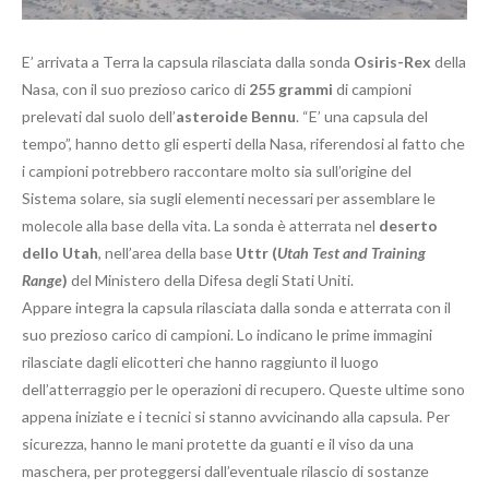
E’ arrivata a Terra la capsula rilasciata dalla sonda
Osiris-Rex
della
Nasa, con il suo prezioso carico di
255 grammi
di campioni
prelevati dal suolo dell’
asteroide Bennu
. “E’ una capsula del
tempo”, hanno detto gli esperti della Nasa, riferendosi al fatto che
i campioni potrebbero raccontare molto sia sull’origine del
Sistema solare, sia sugli elementi necessari per assemblare le
molecole alla base della vita. La sonda è atterrata nel
deserto
dello Utah
, nell’area della base
Uttr (
Utah Test and Training
Range
)
del Ministero della Difesa degli Stati Uniti.
Appare integra la capsula rilasciata dalla sonda e atterrata con il
suo prezioso carico di campioni. Lo indicano le prime immagini
rilasciate dagli elicotteri che hanno raggiunto il luogo
dell’atterraggio per le operazioni di recupero. Queste ultime sono
appena iniziate e i tecnici si stanno avvicinando alla capsula. Per
sicurezza, hanno le mani protette da guanti e il viso da una
maschera, per proteggersi dall’eventuale rilascio di sostanze