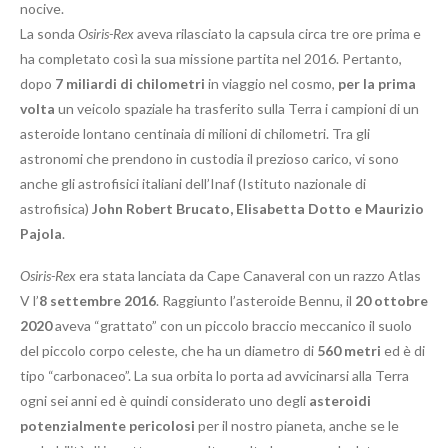
nocive.
La sonda
Osiris-Rex
aveva rilasciato la capsula circa tre ore prima e
ha completato così la sua missione partita nel 2016. Pertanto,
dopo
7 miliardi di chilometri
in viaggio nel cosmo,
per la prima
volta
un veicolo spaziale ha trasferito sulla Terra i campioni di un
asteroide lontano centinaia di milioni di chilometri. Tra gli
astronomi che prendono in custodia il prezioso carico, vi sono
anche gli astrofisici italiani dell’Inaf (Istituto nazionale di
astrofisica)
John Robert Brucato, Elisabetta Dotto e Maurizio
Pajola
.
Osiris-Rex
era stata lanciata da Cape Canaveral con un razzo Atlas
V l’
8 settembre 2016
. Raggiunto l’asteroide Bennu, il
20 ottobre
2020
aveva “grattato” con un piccolo braccio meccanico il suolo
del piccolo corpo celeste, che ha un diametro di
560 metri
ed è di
tipo “carbonaceo”. La sua orbita lo porta ad avvicinarsi alla Terra
ogni sei anni ed è quindi considerato uno degli
asteroidi
potenzialmente pericolosi
per il nostro pianeta, anche se le