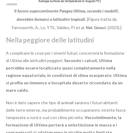
Il fururo supercontinente Pangea Ultima, secondo i modelli,
dovrebbe formarsi a latitudini tropicali.
[Figura tratta da
Farnsworth, A., Lo, YTE, Valdes, PJ et al.
Nat. Geosci.
(2023).]
Nella peggiore delle latitudini
A complicare le cose per i viventi futuri, concorrerà la formazione
di Ultima alle latitudini peggiori.
Secondo i calcoli, Ultima
potrebbe essere localizzato quasi completamente nella
regione equatoriale, in condizioni di clima esasperato
.
Ultima
si profila un immenso e inospitale deserto circondato da un
mare caldo.
Non è dato sapere che tipo di animali saranno i futuri abitanti
delle terre emerse, ma probabilmente occuperanno strette fasce
temperate a nord e sud con clima più mite.
Verosimilmente, la
formazione di Ultima porterà a un’estinzione in massa e i
sopravvissuti si adatteranno in nicchie molto limitate,