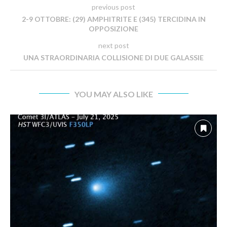
previous post
2-9 OTTOBRE: (29) AMPHITRITE E (345) TERCIDINA IN
OPPOSIZIONE
next post
UNA STRAORDINARIA COLLISIONE DI DUE GALASSIE
YOU MAY ALSO LIKE