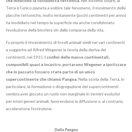
che inducono la cosiddetta tettonica.
Nel Sistema Solare, la
Terra è l’unico pianeta a esibire tale fenomeno. Il movimento delle
placche tettoniche, molto lentamente (pochi centimetri per anno)
ha modellato nel tempo la superficie ma anche condizionato
l’evoluzione della biosfera sin dalla comparsa della vita.
Fu proprio il rinvenimento di fossili animali simili nei vari continenti
a suggerire ad Alfred Wegener la teoria della deriva dei
continenti, nel 1915.
I confini delle masse continentali,
componibili quasi a incastro, portarono Wegener a ipotizzare
che in passato fossero state parte di un unico
supercontinente che chiamò Pangea.
Nella storia della Terra, in
particolare, la formazione o disgregazione dei supercontinenti
sembra aver giocato un ruolo non marginale in termini evolutivi
per interi generi animali, favorendone la diffusione o, al contrario,
acceleratone l’estinzione.
Dalla Pangea