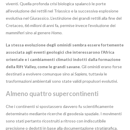
viventi. Quella profonda crisi biologica spalancò le porte
all’evoluzione dei rettili nel Triassico e la successiva esplosione
evolutiva nel Giurassico. L’estinzione dei grandi rettili alla fine del
Cretaceo, 66 milioni di anni fa, permise invece l’evoluzione dei
mammiferi sino al genere
Homo
.
La stessa evoluzione degli ominidi sembra essere fortemente
associata agli eventi geologici che interessarono l’Africa
orientale e i cambiamenti climatici indotti dalla formazione
della Rift Valley, come le grandi savane
. Gli ominidi erano forse
destinati a evolvere comunque sino ai
Sapiens
, tuttavia le
trasformazioni ambientali sono state validi propulsori evolutivi.
Almeno quattro supercontinenti
Che i continenti si spostassero davvero fu scientificamente
determinato mediante ricerche di geodesia spaziale. I movimenti
sono stati pertanto ricostruiti a ritroso con indiscutibile
precisione o dedotti in base alla documentazione stratigrafica.