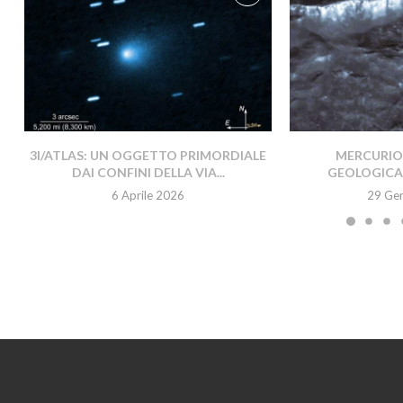
3I/ATLAS: UN OGGETTO PRIMORDIALE
MERCURIO 
DAI CONFINI DELLA VIA...
GEOLOGICA
6 Aprile 2026
29 Ge