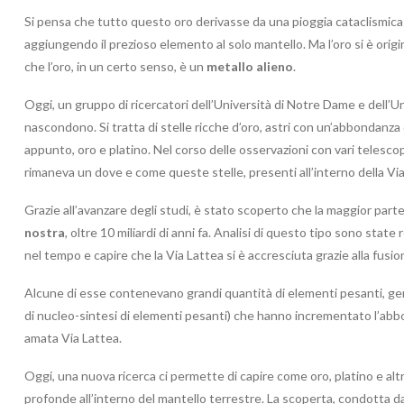
Si pensa che tutto questo oro derivasse da una pioggia cataclismica d
aggiungendo il prezioso elemento al solo mantello. Ma l’oro si è origin
che l’oro, in un certo senso, è un
metallo alieno
.
Oggi, un gruppo di ricercatori dell’Università di Notre Dame e dell’
nascondono. Si tratta di stelle ricche d’oro, astri con un’abbondanza 
appunto, oro e platino. Nel corso delle osservazioni con vari telescop
rimaneva un dove e come queste stelle, presenti all’interno della Via
Grazie all’avanzare degli studi, è stato scoperto che la maggior part
nostra
, oltre 10 miliardi di anni fa. Analisi di questo tipo sono stat
nel tempo e capire che la Via Lattea si è accresciuta grazie alla fusion
Alcune di esse contenevano grandi quantità di elementi pesanti, gen
di nucleo-sintesi di elementi pesanti) che hanno incrementato l’abbon
amata Via Lattea.
Oggi, una nuova ricerca ci permette di capire come oro, platino e altr
profonde all’interno del mantello terrestre. La scoperta, condotta da