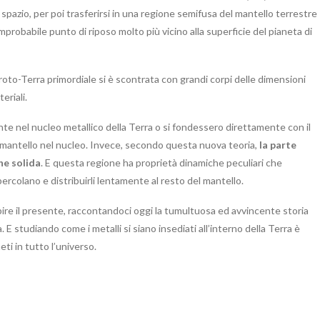
 spazio, per poi trasferirsi in una regione semifusa del mantello terrestre
improbabile punto di riposo molto più vicino alla superficie del pianeta di
 proto-Terra primordiale si è scontrata con grandi corpi delle dimensioni
eriali.
nte nel nucleo metallico della Terra o si fondessero direttamente con il
 mantello nel nucleo. Invece, secondo questa nuova teoria,
la parte
ne solida
. E questa regione ha proprietà dinamiche peculiari che
rcolano e distribuirli lentamente al resto del mantello.
pire il presente, raccontandoci oggi la tumultuosa ed avvincente storia
 E studiando come i metalli si siano insediati all’interno della Terra è
ti in tutto l’universo.