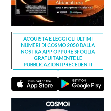
ACQUISTA E LEGGI GLI ULTIMI
NUMERI DI COSMO 2050 DALLA
NOSTRA APP OPPURE SFOGLIA
GRATUITAMENTE LE
PUBBLICAZIONI PRECEDENTI