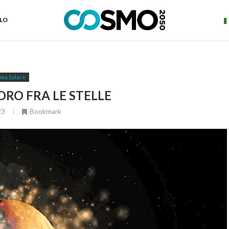
ELO
ema Solare
ORO FRA LE STELLE
23
Bookmark