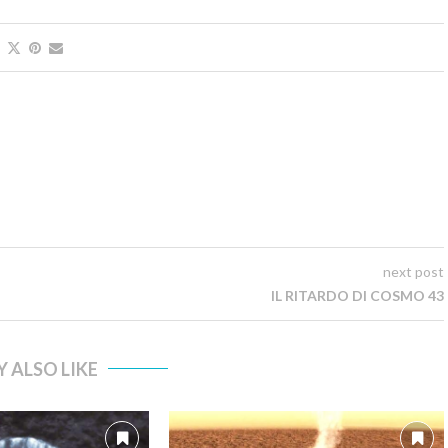
next post
IL RITARDO DI COSMO 43
 ALSO LIKE