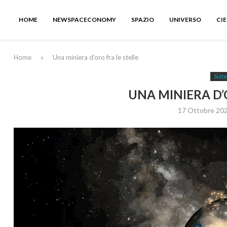
HOME
NEWSPACECONOMY
SPAZIO
UNIVERSO
CI
Home
»
Una miniera d’oro fra le stelle
Sist
UNA MINIERA D’
17 Ottobre 20