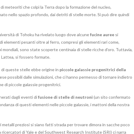
i meteoriti che colpì la Terra dopo la formazione del nucleo,
ato nello spazio profondo, dai detriti di stelle morte. Si può dire quindi
Università di Tohoku ha rivelato luogo dove alcune
fucine auree
si
di elementi pesanti oltre al ferro, compresi gli elementi rari come,
i mondiali, sono state scoperte centinaia di stelle ricche d’oro. Tuttavia,
 Lattea, si fossero formate.
e di queste stelle ebbe origine in
piccole galassie progenitrici della
e rese possibili dalle simulazioni, che ci hanno permesso di tornare indietro
e di piccole galassie progenitrici.
erati dagli eventi di
fusione di stelle di neutroni
(un sito confermato
danza di questi elementi nelle piccole galassie, i mattoni della nostra
i metalli preziosi si siano fatti strada per trovare dimora in sacche poco
 ricercatori di Yale e del Southwest Research Institute (SRI) ci narra