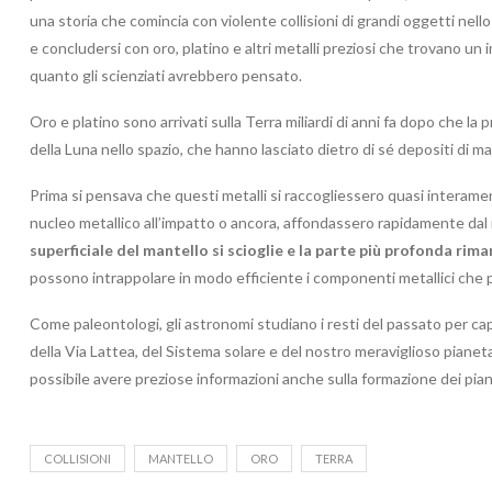
una storia che comincia con violente collisioni di grandi oggetti nello
e concludersi con oro, platino e altri metalli preziosi che trovano un 
quanto gli scienziati avrebbero pensato.
Oro e platino sono arrivati sulla Terra miliardi di anni fa dopo che la
della Luna nello spazio, che hanno lasciato dietro di sé depositi di mat
Prima si pensava che questi metalli si raccogliessero quasi interame
nucleo metallico all’impatto o ancora, affondassero rapidamente dal
superficiale del mantello si
scioglie
e la parte più profonda
rima
possono intrappolare in modo efficiente i componenti metallici che pe
Come paleontologi, gli astronomi studiano i resti del passato per ca
della Via Lattea, del Sistema solare e del nostro meraviglioso pianeta.
possibile avere preziose informazioni anche sulla formazione dei piane
COLLISIONI
MANTELLO
ORO
TERRA