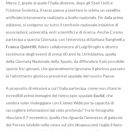
Marco 1
, grazie al quale l’Italia divenne, dopo gli Stati Uniti e
l’Unione Sovietica, il terzo paese a mettere in orbita un satellite
artificiale interamente realizzato a livello nazionale. Fin dalla prima
edizione, si svolgono su tutto il territorio nazionale iniziative di
associazioni, università, enti scientifici e di ricerca. Anche Cosmo
partecipa a questa Giornata, con l’intervista di Barbara Ranghelli a
Franco Quintilli
, fidato collaboratore di Luigi Broglio e diretto
testimone degli eventi di ormai 60 anni fa. Un’iniziativa, quella
della Giornata Nazionale dello Spazio, da diffondere il più possibile
specie fra i giovani, che generalmente ignorano il glorioso passato
(e l’altrettanto glorioso presente) spaziale del nostro Paese.
A proposito di missioni a cui l’Italia partecipa, come non citare le
incredibili prime immagini del telescopio spaziale
Euclid
, che
sembra voler rivaleggiare con il
James Webb
per la capacità di
raccogliere informazioni dal cielo profondo? Fra le fotografie
rilasciate il 7 novembre, quella che riguarda l’ammasso di galassie
del Perseo (visibile nelle news sul sito
bfcspace.com
) toglie il fiato: