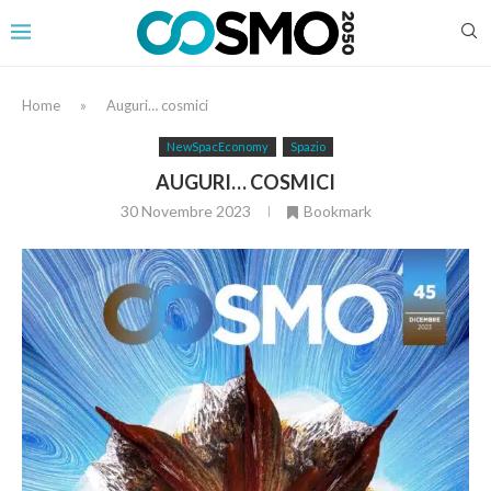
Home
»
Auguri… cosmici
NewSpacEconomy
Spazio
AUGURI… COSMICI
30 Novembre 2023
Bookmark