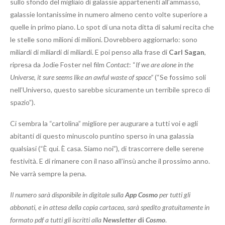
sullo sfondo del migliaio di galassie appartenenti all’ammasso,
galassie lontanissime in numero almeno cento volte superiore a
quelle in primo piano. Lo spot di una nota ditta di salumi recita che
le stelle sono milioni di milioni. Dovrebbero aggiornarlo: sono
miliardi di miliardi di miliardi. E poi penso alla frase di
Carl Sagan
,
ripresa da Jodie Foster nel film
Contact
: “
If we are alone in the
Universe, it sure seems like an awful waste of space”
(“Se fossimo soli
nell’Universo, questo sarebbe sicuramente un terribile spreco di
spazio”).
Ci sembra la “cartolina” migliore per augurare a tutti voi e agli
abitanti di questo minuscolo puntino sperso in una galassia
qualsiasi (“È qui. È casa. Siamo noi”), di trascorrere delle serene
festività. E di rimanere con il naso all’insù anche il prossimo anno.
Ne varrà sempre la pena.
Il numero sarà disponibile in digitale sulla
App Cosmo
per tutti gli
abbonati, e in attesa della copia cartacea, sarà spedito gratuitamente in
formato pdf a tutti gli iscritti alla
Newsletter
di
Cosmo
.