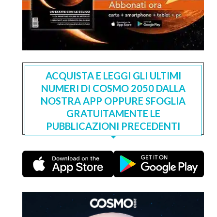
ACQUISTA E LEGGI GLI ULTIMI
NUMERI DI COSMO 2050 DALLA
NOSTRA APP OPPURE SFOGLIA
GRATUITAMENTE LE
PUBBLICAZIONI PRECEDENTI