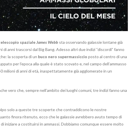
telescopio spaziale
James Webb
sta osservando galassie lontane già
i anni trascorsi dal Big Bang. Adesso altri due indizi “discordi” fanno
che: la scoperta di un
buco nero supermassiccio
posto al centro di una
uppato per l’epoca alla quale è stato scovato e, nel campo dell’ammasso
50 milioni di anni di età, inaspettatamente già agglomerate in un
nche vero che, sempre nell’ambito dei luoghi comuni, tre indizi fanno una
olpo solo a queste tre scoperte che contraddicono le nostre
 quanto finora ritenuto, ecco che le galassie avrebbero avuto tempo di
 e di iniziare a costituirsi in ammassi. Dobbiamo comunque essere molto