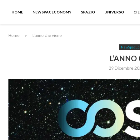
HOME
NEWSPACECONOMY
SPAZIO
UNIVERSO
CI
Home
»
L’anno che viene
NewSpacEc
L’ANNO 
29 Dicembre 20