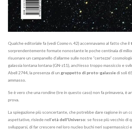
Qualche editoriale fa (vedi
Cosmo
n. 42) accennavamo al fatto che il
sorprendentemente formate nonostante le poche centinaia di milioni d
risuonare un campanello d’allarme sulle nostre “certezze” cosmologi
galassia lontana lontana (GN-z11), anch’esso troppo massiccio e svil
Abell 2744, la presenza di un
gruppetto di proto-galassie
di soli 6
ammasso.
Se è vero che una rondine (tre in questo caso) non fa primavera, è a
prova.
La spiegazione più sconcertante, che potrebbe dare ragione in un c
aspettative, risiede nell’
età dell’Universo
: se fosse più vecchio di
svilupparsi, di far crescere nel loro nucleo buchi neri supermassicci