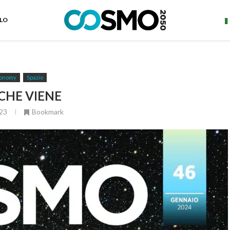
ELO
onomy
Spazio
CHE VIENE
23
Bookmark