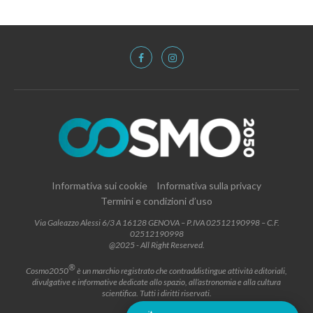
Informativa sui cookie
Informativa sulla privacy
Termini e condizioni d’uso
Via Galeazzo Alessi 6/3 A 16128 GENOVA – P.IVA 02512190998 – C.F.
02512190998
@2025 - All Right Reserved.
®
Cosmo2050
è un marchio registrato che contraddistingue attività editoriali,
divulgative e informative dedicate allo spazio, all’astronomia e alla cultura
scientifica. Tutti i diritti riservati.