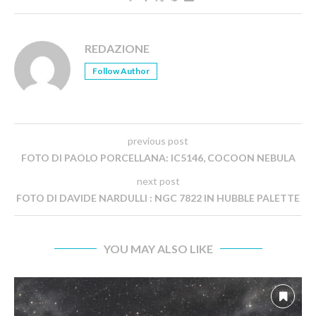
REDAZIONE
Follow Author
previous post
FOTO DI PAOLO PORCELLANA: IC5146, COCOON NEBULA
next post
FOTO DI DAVIDE NARDULLI : NGC 7822 IN HUBBLE PALETTE
YOU MAY ALSO LIKE