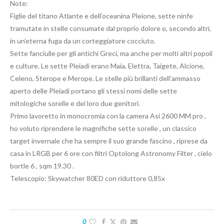
Note:
Figlie del titano Atlante e dell’oceanina Pleione, sette ninfe
tramutate in stelle consumate dal proprio dolore o, secondo altri,
in un’eterna fuga da un corteggiatore cocciuto.
Sette fanciulle per gli antichi Greci, ma anche per molti altri popoli
e culture. Le sette Pleiadi erano Maia, Elettra, Taigete, Alcione,
Celeno, Sterope e Merope. Le stelle più brillanti dell’ammasso
aperto delle Pleiadi portano gli stessi nomi delle sette
mitologiche sorelle e dei loro due genitori.
Primo lavoretto in monocromia con la camera Asi 2600 MM pro ,
ho voluto riprendere le magnifiche sette sorelle , un classico
target invernale che ha sempre il suo grande fascino , riprese da
casa in LRGB per 6 ore con filtri Optolong Astronomy Filter , cielo
bortle 6 , sqm 19.30 .
Telescopio: Skywatcher 80ED con riduttore 0,85x
0