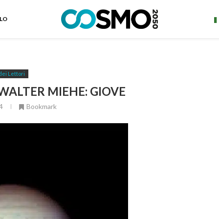
ELO
dei Lettori
WALTER MIEHE: GIOVE
4
Bookmark