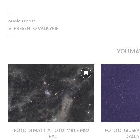
previous post
VI PRESENTO VALKYRIE
YOU MAY
FOTO DI MATTIA TOTO: M81 E M82
FOTO DI GIUSEP
TRA...
DALLA 