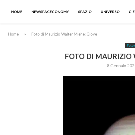
HOME
NEWSPACECONOMY
SPAZIO
UNIVERSO
CI
Home
»
Foto di Maurizio Walter Miehe: Giove
Foto 
FOTO DI MAURIZIO 
8 Gennaio 202