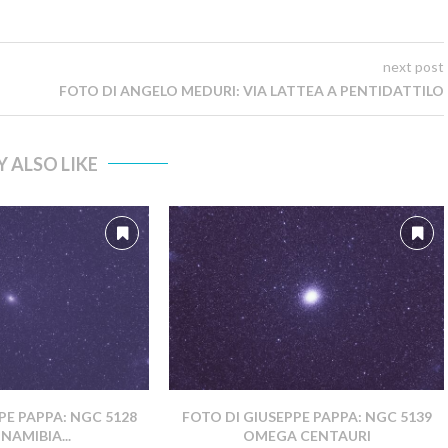
next post
FOTO DI ANGELO MEDURI: VIA LATTEA A PENTIDATTILO
 ALSO LIKE
PE PAPPA: NGC 5128
FOTO DI GIUSEPPE PAPPA: NGC 5139
NAMIBIA...
OMEGA CENTAURI