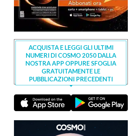
ACQUISTA E LEGGI GLI ULTIMI
NUMERI DI COSMO 2050 DALLA
NOSTRA APP OPPURE SFOGLIA
GRATUITAMENTE LE
PUBBLICAZIONI PRECEDENTI