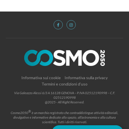
Informativa sui cookie
Informativa sulla privacy
Termini e condizioni d’uso
Via Galeazzo Alessi 6/3 A 16128 GENOVA – P.IVA 02512190998 – C.F.
02512190998
@2025 - All Right Reserved.
®
Cosmo2050
è un marchio registrato che contraddistingue attività editoriali,
divulgative e informative dedicate allo spazio, all’astronomia e alla cultura
scientifica. Tutti i diritti riservati.