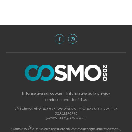
Informativa sui cookie
Informativa sulla privacy
Termini e condizioni d’uso
Via Galeazzo Alessi 6/3 A 16128 GENOVA – P.IVA 02512190998 – C.F.
02512190998
@2025 - All Right Reserved.
®
Cosmo2050
è un marchio registrato che contraddistingue attività editoriali,