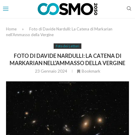
Home
»
Foto di Davide Nardulli: La Catena di Markarian
nell’Ammasso della Vergine
Foto dei Lettori
FOTO DI DAVIDE NARDULLI: LA CATENA DI
MARKARIAN NELL’AMMASSO DELLA VERGINE
23 Gennaio 2024
Bookmark