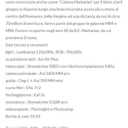
sono conosciute anche come “Catena Markarian” per il fatto che il
gruppo si dispone lungo una linea incurvata, posta più o meno al
centro dell’Ammasso della Vergine ad una distanza da noi di circa
70 milioni di anni luce, fanno parte del gruppo le galassie M84 e
M86. Furono scoperte negli anni 60 da B.E. Markarian, da cui
prendono il nome.
Dati tecnici e strumenti
light : Luminanza 120x180s. RGB : 90x180s
acquisizione dati : Asi Air Plus
telescopio : Skywatcher 80ED con riduttore/spianatore 0.85x
camera principale : Asi 2600 MM pro
guida : Oag-L + Asi 290 MM mini
ruota filtri : Efw 7×2
focheggiatore : Eaf 5v
montatura : Skywatcher EQ6R-pro
elaborazione : PixInsight e Photoshop
Bortle 6, sqm 19.30