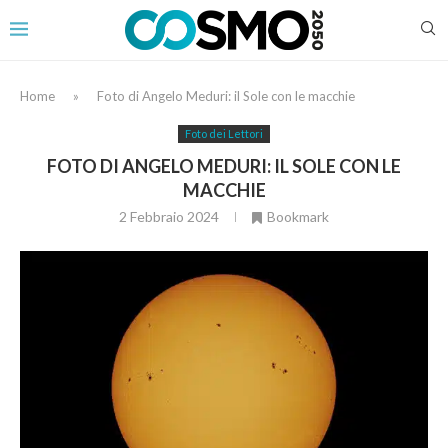
Home
»
Foto di Angelo Meduri: il Sole con le macchie
Foto dei Lettori
FOTO DI ANGELO MEDURI: IL SOLE CON LE
MACCHIE
2 Febbraio 2024
Bookmark