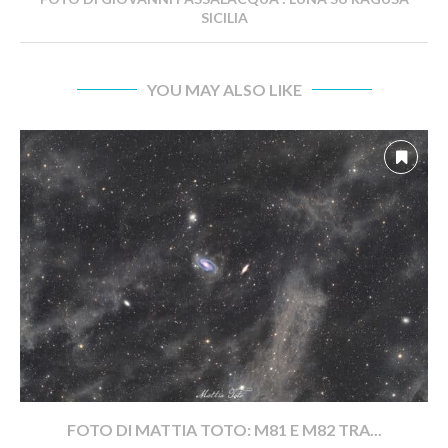
SICILIA
YOU MAY ALSO LIKE
FOTO DI MATTIA TOTO: M81 E M82 TRA...