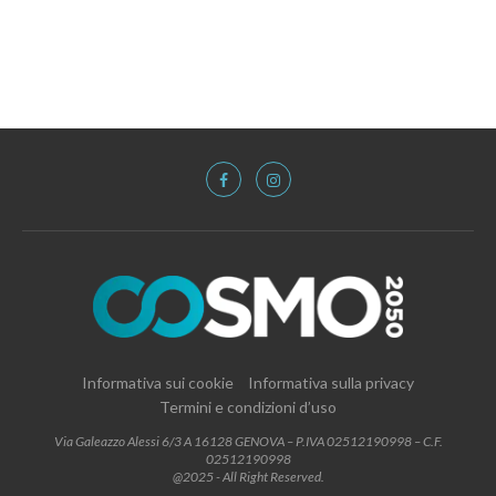
Informativa sui cookie
Informativa sulla privacy
Termini e condizioni d’uso
Via Galeazzo Alessi 6/3 A 16128 GENOVA – P.IVA 02512190998 – C.F.
02512190998
@2025 - All Right Reserved.