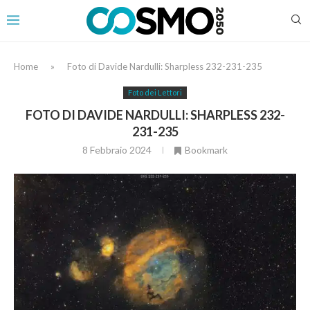
Home
»
Foto di Davide Nardulli: Sharpless 232-231-235
Foto dei Lettori
FOTO DI DAVIDE NARDULLI: SHARPLESS 232-
231-235
8 Febbraio 2024
Bookmark