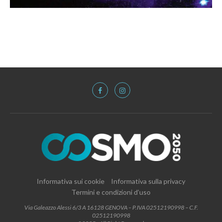
Informativa sui cookie
Informativa sulla privacy
Termini e condizioni d’uso
Via Galeazzo Alessi 6/3 A 16128 GENOVA – P.IVA 02512190998 – C.F.
02512190998