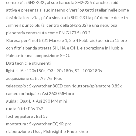
centro e’ la SH2-232 , al suo fianco la SH2-235 è anche la più
attiva e presenta al suo interno diversi oggetti stellari nelle prime
fasi della loro vita , piu’ a sinistra la SH2-231 la piu’ debole delle tre
, infine il punto blu (al centro della SH2-232) è una nebulosa
planetaria conosciuta come PN G173.5+03.2.
Ripresa per 4 notti (31 Marzo e 1, 2 e 4 Febbraio) per circa 15 ore
con filtri a banda stretta SII, HA e OIII, elaborazione in Hubble
Palette in una composizione SHO.
Dati tecnici e strumenti
light : HA : 120x180s, O3 : 90x180s, S2 : 100X180s
acquisizione dati : Asi Air Plus
telescopio : Skywatcher 80ED con riduttore/spianatore 0.85x
camera principale : Asi 2600 MM pro
guida : Oag-L + Asi 290 MM mini
ruota filtri : Efw 7×2
focheggiatore : Eaf 5v
montatura : Skywatcher EQ6R-pro
elaborazione : Dss , PixInsight e Photoshop