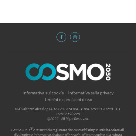
Informativa sui cookie
Informativa sulla privacy
Termini e condizioni d’uso
Via Galeazzo Alessi 6/3 A 16128 GENOVA – P.IVA 02512190998 – C.F.
02512190998
@2025 - All Right Reserved.
®
Cosmo2050
è un marchio registrato che contraddistingue attività editoriali,
divulgative e informative dedicate allo spazio, all’astronomia e alla cultura