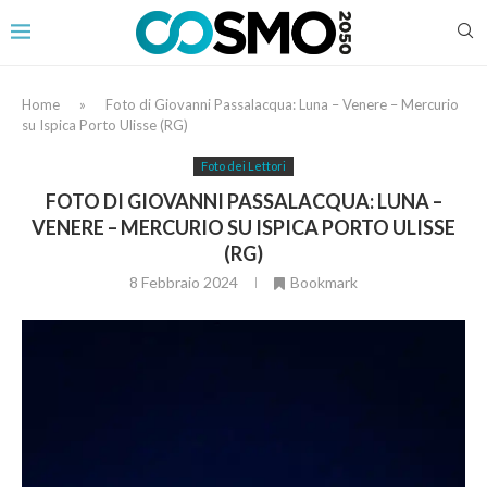
Home
»
Foto di Giovanni Passalacqua: Luna – Venere – Mercurio
su Ispica Porto Ulisse (RG)
Foto dei Lettori
FOTO DI GIOVANNI PASSALACQUA: LUNA –
VENERE – MERCURIO SU ISPICA PORTO ULISSE
(RG)
8 Febbraio 2024
Bookmark