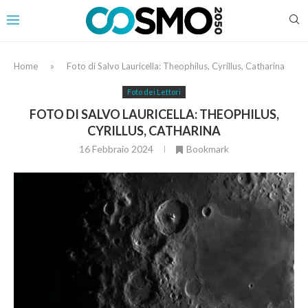
Home
»
Foto di Salvo Lauricella: Theophilus, Cyrillus, Catharina
Foto dei Lettori
FOTO DI SALVO LAURICELLA: THEOPHILUS,
CYRILLUS, CATHARINA
16 Febbraio 2024
Bookmark