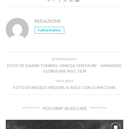
REDAZIONE
Follow Author
previous post
FOTO DI GIANNI TUMINO: OMEGA CENTAURI – AMMASSO
GLOBULARE NGC 5139
next post
FOTO DI ANGELO MEDURI: IL SOLE CON LE MACCHIE
YOU MAY ALSO LIKE