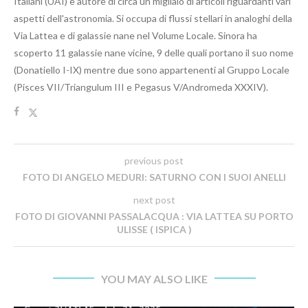
Italiani (UAI) e autore di circa un migliaio di articoli riguardanti vari
aspetti dell'astronomia. Si occupa di flussi stellari in analoghi della
Via Lattea e di galassie nane nel Volume Locale. Sinora ha
scoperto 11 galassie nane vicine, 9 delle quali portano il suo nome
(Donatiello I-IX) mentre due sono appartenenti al Gruppo Locale
(Pisces VII/Triangulum III e Pegasus V/Andromeda XXXIV).
previous post
FOTO DI ANGELO MEDURI: SATURNO CON I SUOI ANELLI
next post
FOTO DI GIOVANNI PASSALACQUA : VIA LATTEA SU PORTO
ULISSE ( ISPICA )
YOU MAY ALSO LIKE