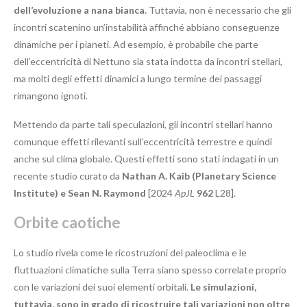
dell’evoluzione a nana bianca.
Tuttavia, non è necessario che gli
incontri scatenino un’instabilità affinché abbiano conseguenze
dinamiche per i pianeti. Ad esempio, è probabile che parte
dell’eccentricità di Nettuno sia stata indotta da incontri stellari,
ma molti degli effetti dinamici a lungo termine dei passaggi
rimangono ignoti.
Mettendo da parte tali speculazioni, gli incontri stellari hanno
comunque effetti rilevanti sull’eccentricità terrestre e quindi
anche sul clima globale. Questi effetti sono stati indagati in un
recente studio curato da
Nathan A. Kaib (Planetary Science
Institute) e Sean N. Raymond
[2024
ApJL
962
L28].
Orbite caotiche
Lo studio rivela come le ricostruzioni del paleoclima e le
fluttuazioni climatiche sulla Terra siano spesso correlate proprio
con le variazioni dei suoi elementi orbitali.
Le simulazioni,
tuttavia, sono in grado di ricostruire tali variazioni non oltre