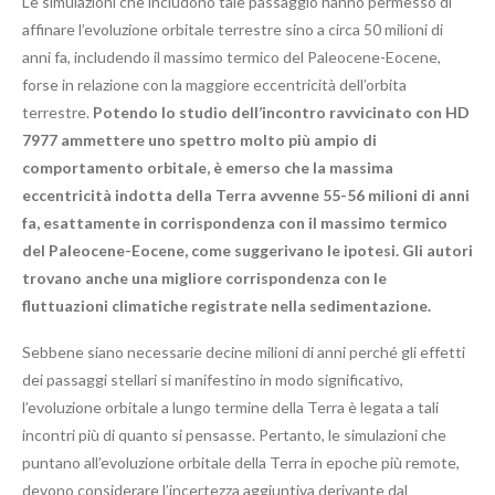
Le simulazioni che includono tale passaggio hanno permesso di
affinare l’evoluzione orbitale terrestre sino a circa 50 milioni di
anni fa, includendo il massimo termico del Paleocene-Eocene,
forse in relazione con la maggiore eccentricità dell’orbita
terrestre.
Potendo lo studio dell’incontro ravvicinato con HD
7977 ammettere uno spettro molto più ampio di
comportamento orbitale, è emerso che la massima
eccentricità indotta della Terra avvenne 55-56 milioni di anni
fa, esattamente in corrispondenza con il massimo termico
del Paleocene-Eocene, come suggerivano le ipotesi. Gli autori
trovano anche una migliore corrispondenza con le
fluttuazioni climatiche registrate nella sedimentazione.
Sebbene siano necessarie decine milioni di anni perché gli effetti
dei passaggi stellari si manifestino in modo significativo,
l’evoluzione orbitale a lungo termine della Terra è legata a tali
incontri più di quanto si pensasse. Pertanto, le simulazioni che
puntano all’evoluzione orbitale della Terra in epoche più remote,
devono considerare l’incertezza aggiuntiva derivante dal