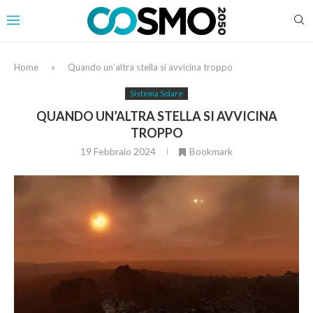
Home
»
Quando un’altra stella si avvicina troppo
Sistema Solare
QUANDO UN’ALTRA STELLA SI AVVICINA
TROPPO
19 Febbraio 2024
Bookmark