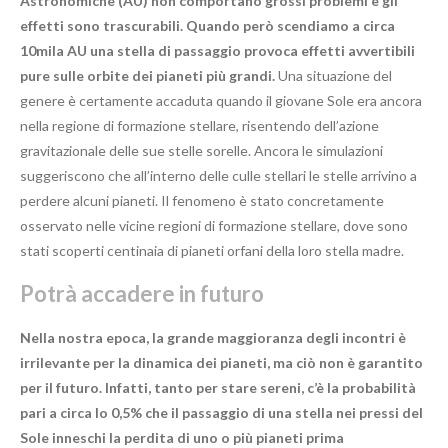
Astronomiche (AU) non comportano grossi problemi e gli
effetti sono trascurabili. Quando però scendiamo a circa
10mila AU una stella di passaggio provoca effetti avvertibili
pure sulle orbite dei pianeti più grandi.
Una situazione del
genere è certamente accaduta quando il giovane Sole era ancora
nella regione di formazione stellare, risentendo dell’azione
gravitazionale delle sue stelle sorelle. Ancora le simulazioni
suggeriscono che all’interno delle culle stellari le stelle arrivino a
perdere alcuni pianeti. Il fenomeno è stato concretamente
osservato nelle vicine regioni di formazione stellare, dove sono
stati scoperti centinaia di pianeti orfani della loro stella madre.
Potrà accadere in futuro
Nella nostra epoca, la grande maggioranza degli incontri è
irrilevante per la dinamica dei pianeti, ma ciò non è garantito
per il futuro. Infatti, tanto per stare sereni, c’è la probabilità
pari a circa lo 0,5% che il passaggio di una stella nei pressi del
Sole inneschi la perdita di uno o più pianeti prima