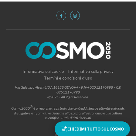
Informativa sui cookie
Informativa sulla privacy
Termini e condizioni d’uso
Via Galeazzo Alessi 6/3 A 16128 GENOVA – P.IVA 02512190998 – C.F.
02512190998
@2025 - All Right Reserved.
®
Cosmo2050
è un marchio registrato che contraddistingue attività editoriali,
divulgative e informative dedicate allo spazio, all’astronomia e alla cultura
scientifica. Tutti i diritti riservati.
CHIEDIMI TUTTO SUL COSMO
BACK TO TOP