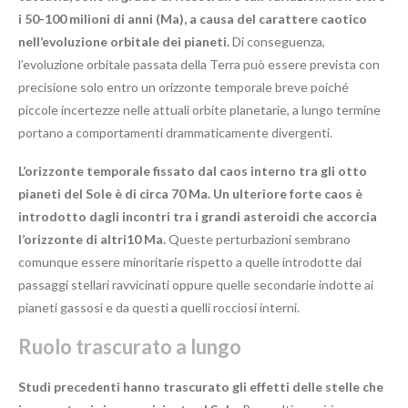
i 50-100 milioni di anni (Ma), a causa del carattere caotico
nell’evoluzione orbitale dei pianeti.
Di conseguenza,
l’evoluzione orbitale passata della Terra può essere prevista con
precisione solo entro un orizzonte temporale breve poiché
piccole incertezze nelle attuali orbite planetarie, a lungo termine
portano a comportamenti drammaticamente divergenti.
L’orizzonte temporale fissato dal caos interno tra gli otto
pianeti del Sole è di circa 70 Ma.
Un ulteriore forte caos è
introdotto dagli incontri tra i grandi asteroidi che accorcia
l’orizzonte di altri10 Ma.
Queste perturbazioni sembrano
comunque essere minoritarie rispetto a quelle introdotte dai
passaggi stellari ravvicinati oppure quelle secondarie indotte ai
pianeti gassosi e da questi a quelli rocciosi interni.
Ruolo trascurato a lungo
Studi precedenti hanno trascurato gli effetti delle stelle che