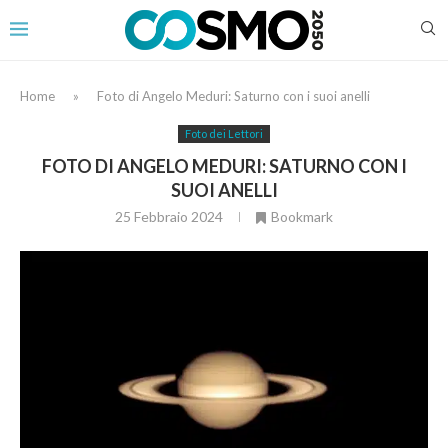
Home
»
Foto di Angelo Meduri: Saturno con i suoi anelli
Foto dei Lettori
FOTO DI ANGELO MEDURI: SATURNO CON I
SUOI ANELLI
25 Febbraio 2024
Bookmark