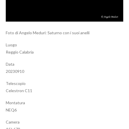
Foto di Angelo Meduri: Saturno con i suoi anelli
Luogo
Reggio Calabria
Data
20230910
Telescopio
Celestron C11
Montatura
NEQ6
Camera