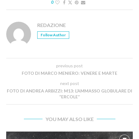
0
REDAZIONE
Follow Author
previous post
FOTO DI MARCO MENIERO: VENERE E MARTE
next post
FOTO DI ANDREA ARBIZZI: M13: L’AMMASSO GLOBULARE DI
“ERCOLE”
YOU MAY ALSO LIKE