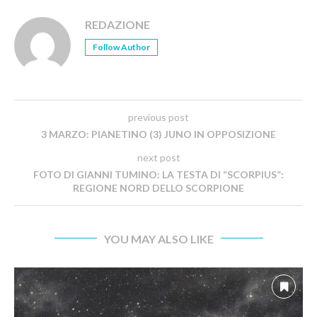
REDAZIONE
Follow Author
previous post
3 MARZO: PIANETINO (3) JUNO IN OPPOSIZIONE
next post
FOTO DI GIANNI TUMINO: LA TESTA DI “SCORPIUS”:
REGIONE NORD DELLO SCORPIONE
YOU MAY ALSO LIKE