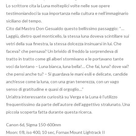
Lo scrittore cita la Luna molteplici volte nelle sue opere
testimoniandoci la sua importanza nella cultura e nell’immaginario
siciliano del tempo.
Cito dal Mastro Don Gesualdo questo bellissimo passaggio: “…
Laggiù, dietro quel monticello, la stessa luna doveva scintillare sui
vetri della sua finestra, la stessa dolcezza insinuarsi in lui. Che
faceva? che pensava? Un brivido di freddo la sorprendeva di
tratto in tratto come gli alberi stormivano e le portavano tante
voci da lontano – Luna bianca, luna bella!… Che fai, luna? dove vai?
che pensi anche tu? – Si guardava le mani esili e delicate, candide
anch’esse come la luna, con una gran tenerezza, con un vago
senso di gratitudine e quasi di orgoglio…”
Un’altra interessante curiosità su Verga e la Luna è l’utilizzo
frequentissimo da parte dell’autore dell’aggettivo stralunato. Una
piccola scoperta fatta durante questa ricerca.
Canon 6d, Sigma 150-600mm
Moon: f/8, iso 400, 10 sec, Fornax Mount Lightrack II