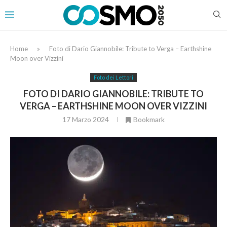
Home
»
Foto di Dario Giannobile: Tribute to Verga – Earthshine
Moon over Vizzini
Foto dei Lettori
FOTO DI DARIO GIANNOBILE: TRIBUTE TO
VERGA – EARTHSHINE MOON OVER VIZZINI
17 Marzo 2024
Bookmark