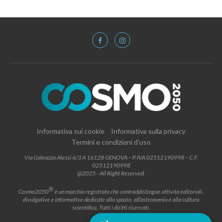
Informativa sui cookie
Informativa sulla privacy
Termini e condizioni d’uso
Via Galeazzo Alessi 6/3 A 16128 GENOVA – P.IVA 02512190998 – C.F.
02512190998
@2025 - All Right Reserved.
®
Cosmo2050
è un marchio registrato che contraddistingue attività editoriali,
divulgative e informative dedicate allo spazio, all’astronomia e alla cultura
scientifica. Tutti i diritti riservati.