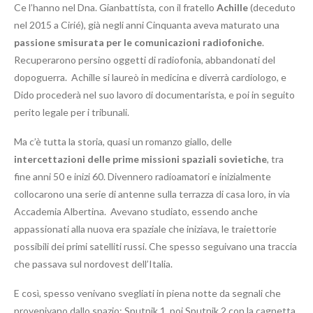
Ce l’hanno nel Dna. Gianbattista, con il fratello
Achille
(deceduto
nel 2015 a Cirié), già negli anni Cinquanta aveva maturato una
passione smisurata per le comunicazioni radiofoniche
.
Recuperarono persino oggetti di radiofonia, abbandonati del
dopoguerra. Achille si laureò in medicina e diverrà cardiologo, e
Dido procederà nel suo lavoro di documentarista, e poi in seguito
perito legale per i tribunali.
Ma c’è tutta la storia, quasi un romanzo giallo, delle
intercettazioni delle prime missioni spaziali sovietiche
, tra
fine anni 50 e inizi 60. Divennero radioamatori e inizialmente
collocarono una serie di antenne sulla terrazza di casa loro, in via
Accademia Albertina. Avevano studiato, essendo anche
appassionati alla nuova era spaziale che iniziava, le traiettorie
possibili dei primi satelliti russi. Che spesso seguivano una traccia
che passava sul nordovest dell’Italia.
E così, spesso venivano svegliati in piena notte da segnali che
provenivano dallo spazio: Sputnik 1, poi Sputnik 2 con la cagnetta