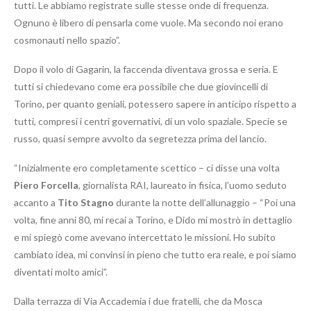
tutti. Le abbiamo registrate sulle stesse onde di frequenza.
Ognuno è libero di pensarla come vuole. Ma secondo noi erano
cosmonauti nello spazio”.
Dopo il volo di Gagarin, la faccenda diventava grossa e seria. E
tutti si chiedevano come era possibile che due giovincelli di
Torino, per quanto geniali, potessero sapere in anticipo rispetto a
tutti, compresi i centri governativi, di un volo spaziale. Specie se
russo, quasi sempre avvolto da segretezza prima del lancio.
“Inizialmente ero completamente scettico – ci disse una volta
Piero Forcella
, giornalista RAI, laureato in fisica, l’uomo seduto
accanto a
Tito Stagno
durante la notte dell’allunaggio – “Poi una
volta, fine anni 80, mi recai a Torino, e Dido mi mostrò in dettaglio
e mi spiegò come avevano intercettato le missioni. Ho subito
cambiato idea, mi convinsi in pieno che tutto era reale, e poi siamo
diventati molto amici”.
Dalla terrazza di Via Accademia i due fratelli, che da Mosca