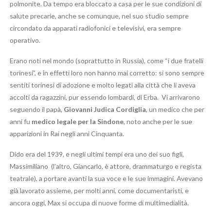
polmonite. Da tempo era bloccato a casa per le sue condizioni di
salute precarie, anche se comunque, nel suo studio sempre
circondato da apparati radiofonici e televisivi, era sempre
operativo.
Erano noti nel mondo (soprattutto in Russia), come “i due fratelli
torinesi”, e in effetti loro non hanno mai corretto: si sono sempre
sentiti torinesi di adozione e molto legati alla città che li aveva
accolti da ragazzini, pur essendo lombardi, di Erba. Vi arrivarono
seguendo il papà,
Giovanni Judica Cordiglia
, un medico che per
anni fu
medico legale per la Sindone
, noto anche per le sue
apparizioni in Rai negli anni Cinquanta.
Dido era del 1939, e negli ultimi tempi era uno dei suo figli,
Massimiliano (l’altro, Giancarlo, è attore, drammaturgo e regista
teatrale), a portare avanti la sua voce e le sue immagini. Avevano
già lavorato assieme, per molti anni, come documentaristi, e
ancora oggi, Max si occupa di nuove forme di multimedialità.