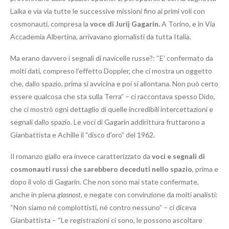
Laika e via via tutte le successive missioni fino ai primi voli con
cosmonauti, compresa la
voce di Jurij Gagarin.
A Torino, e in Via
Accademia Albertina, arrivavano giornalisti da tutta Italia.
Ma erano davvero i segnali di navicelle russe?: “E’ confermato da
molti dati, compreso l’effetto Doppler, che ci mostra un oggetto
che, dallo spazio, prima si avvicina e poi si allontana. Non può certo
essere qualcosa che sta sulla Terra” – ci raccontava spesso Dido,
che ci mostrò ogni dettaglio di quelle incredibili intercettazioni e
segnali dallo spazio. Le voci di Gagarin addirittura fruttarono a
Gianbattista e Achille il “disco d’oro” del 1962.
Il romanzo giallo era invece caratterizzato da
voci e segnali di
cosmonauti russi che sarebbero deceduti nello spazio
, prima e
dopo il volo di Gagarin. Che non sono mai state confermate,
anche in piena
glasnost
, e negate con convinzione da molti analisti:
“Non siamo né complottisti, né contro nessuno” – ci diceva
Gianbattista – “Le registrazioni ci sono, le possono ascoltare