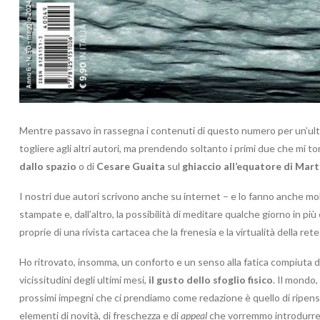
Mentre passavo in rassegna i contenuti di questo numero per un’ultim
togliere agli altri autori, ma prendendo soltanto i primi due che mi t
dallo spazio
o di
Cesare Guaita
sul
ghiaccio all’equatore di Mar
I nostri due autori scrivono anche su internet – e lo fanno anche molt
stampate e, dall’altro, la possibilità di meditare qualche giorno in più
proprie di una rivista cartacea che la frenesia e la virtualità della 
Ho ritrovato, insomma, un conforto e un senso alla fatica compiuta da
vicissitudini degli ultimi mesi,
il gusto dello sfoglio fisico
. Il mondo,
prossimi impegni che ci prendiamo come redazione è quello di ripensar
elementi di novità, di freschezza e di
appeal
che vorremmo introdurre.