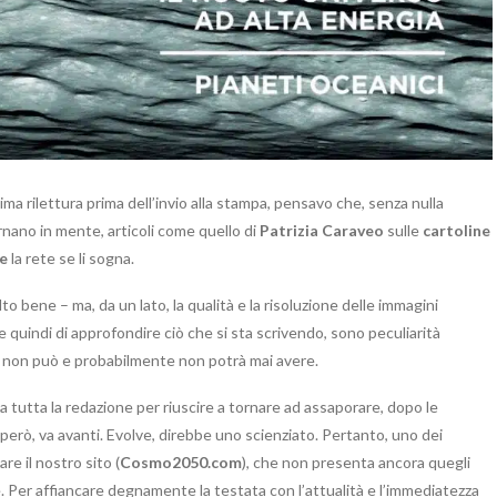
a rilettura prima dell’invio alla stampa, pensavo che, senza nulla
ornano in mente, articoli come quello di
Patrizia Caraveo
sulle
cartoline
te
la rete se li sogna.
o bene – ma, da un lato, la qualità e la risoluzione delle immagini
 e quindi di approfondire ciò che si sta scrivendo, sono peculiarità
rete non può e probabilmente non potrà mai avere.
 tutta la redazione per riuscire a tornare ad assaporare, dopo le
 però, va avanti. Evolve, direbbe uno scienziato. Pertanto, uno dei
e il nostro sito (
Cosmo2050.com
), che non presenta ancora quegli
 Per affiancare degnamente la testata con l’attualità e l’immediatezza