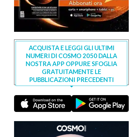
ACQUISTA E LEGGI GLI ULTIMI
NUMERI DI COSMO 2050 DALLA
NOSTRA APP OPPURE SFOGLIA
GRATUITAMENTE LE
PUBBLICAZIONI PRECEDENTI