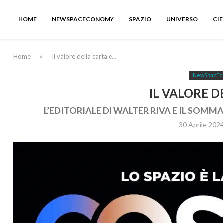
HOME
NEWSPACECONOMY
SPAZIO
UNIVERSO
CI
Home
»
Il valore della carta e…
NewSpacEc
IL VALORE D
L’EDITORIALE DI WALTER RIVA E IL SOMMA
30 Aprile 202