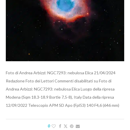
Foto di Andrea Arbizzi: NGC7293: nebulosa Elica 21/04/2024
Redazione Foto dei Lettori Commenti disabilitati su Foto di
Andrea Arbizzi: NGC7293: nebulosa Elica Luogo della ripresa
Modena (Sqm 18.3-18.9 Bortle 7,5-8), Italy Data della ripresa
12/09/2022 Telescopio APM SD Apo (Fpl53) 140 F4,6 (646 mm)
0