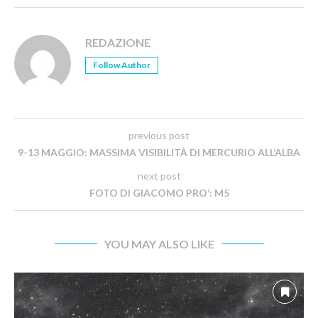
REDAZIONE
Follow Author
previous post
9-13 MAGGIO: MASSIMA VISIBILITÀ DI MERCURIO ALL’ALBA
next post
FOTO DI GIACOMO PRO’: M5
YOU MAY ALSO LIKE