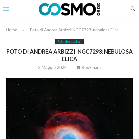
Home
»
Foto di Andrea Arbizzi: NGC7293: nebulosa Elica
Foto dei Lettori
FOTO DI ANDREA ARBIZZI: NGC7293: NEBULOSA
ELICA
2 Maggio 2024
Bookmark