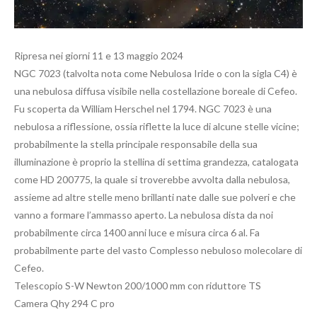
Ripresa nei giorni 11 e 13 maggio 2024
NGC 7023 (talvolta nota come Nebulosa Iride o con la sigla C4) è
una nebulosa diffusa visibile nella costellazione boreale di Cefeo.
Fu scoperta da William Herschel nel 1794. NGC 7023 è una
nebulosa a riflessione, ossia riflette la luce di alcune stelle vicine;
probabilmente la stella principale responsabile della sua
illuminazione è proprio la stellina di settima grandezza, catalogata
come HD 200775, la quale si troverebbe avvolta dalla nebulosa,
assieme ad altre stelle meno brillanti nate dalle sue polveri e che
vanno a formare l’ammasso aperto. La nebulosa dista da noi
probabilmente circa 1400 anni luce e misura circa 6 al. Fa
probabilmente parte del vasto Complesso nebuloso molecolare di
Cefeo.
Telescopio S-W Newton 200/1000 mm con riduttore TS
Camera Qhy 294 C pro