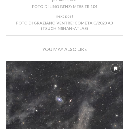
FOTO DI LINO BENZ: MESSIER 104
next post
FOTO DI GRAZIANO VENTRE: COMETA C/2023 A3
(TSUCHINSHAN-ATLAS)
YOU MAY ALSO LIKE