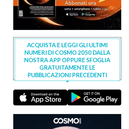
ACQUISTA E LEGGI GLI ULTIMI
NUMERI DI COSMO 2050 DALLA
NOSTRA APP OPPURE SFOGLIA
GRATUITAMENTE LE
PUBBLICAZIONI PRECEDENTI