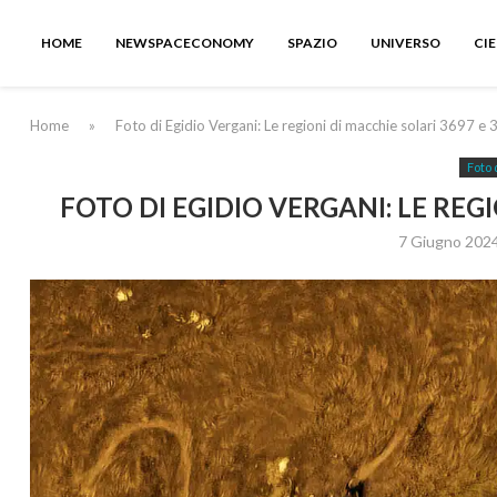
HOME
NEWSPACECONOMY
SPAZIO
UNIVERSO
CI
Home
»
Foto di Egidio Vergani: Le regioni di macchie solari 3697 e
Foto 
FOTO DI EGIDIO VERGANI: LE REGI
7 Giugno 202