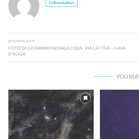
Follow Author
previous post
FOTO DI GIOVANNI PASSALACQUA: VIA LATTEA – CAVA
D’ALIGA
YOU MAY