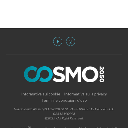
Informativa sui cookie
Informativa sulla privacy
Termini e condizioni d’uso
Via Galeazzo Alessi 6/3 A 16128 GENOVA – P.IVA 02512190998 – C.F.
02512190998
@2025 - All Right Reserved.
®