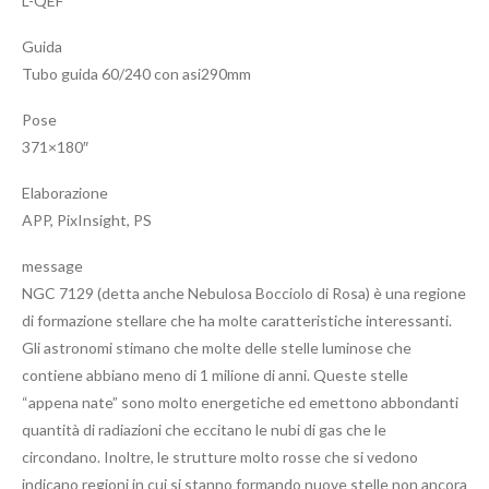
L-QEF
Guida
Tubo guida 60/240 con asi290mm
Pose
371×180″
Elaborazione
APP, PixInsight, PS
message
NGC 7129 (detta anche Nebulosa Bocciolo di Rosa) è una regione
di formazione stellare che ha molte caratteristiche interessanti.
Gli astronomi stimano che molte delle stelle luminose che
contiene abbiano meno di 1 milione di anni. Queste stelle
“appena nate” sono molto energetiche ed emettono abbondanti
quantità di radiazioni che eccitano le nubi di gas che le
circondano. Inoltre, le strutture molto rosse che si vedono
indicano regioni in cui si stanno formando nuove stelle non ancora