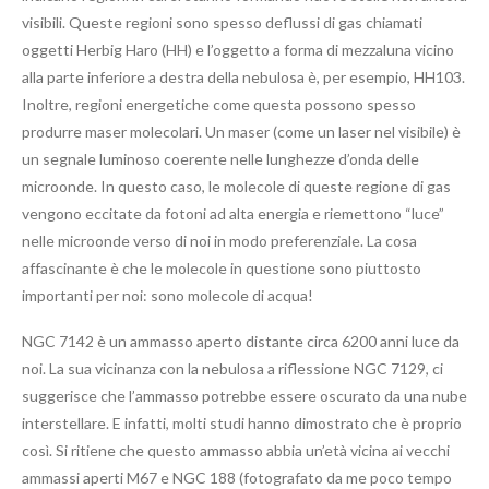
visibili. Queste regioni sono spesso deflussi di gas chiamati
oggetti Herbig Haro (HH) e l’oggetto a forma di mezzaluna vicino
alla parte inferiore a destra della nebulosa è, per esempio, HH103.
Inoltre, regioni energetiche come questa possono spesso
produrre maser molecolari. Un maser (come un laser nel visibile) è
un segnale luminoso coerente nelle lunghezze d’onda delle
microonde. In questo caso, le molecole di queste regione di gas
vengono eccitate da fotoni ad alta energia e riemettono “luce”
nelle microonde verso di noi in modo preferenziale. La cosa
affascinante è che le molecole in questione sono piuttosto
importanti per noi: sono molecole di acqua!
NGC 7142 è un ammasso aperto distante circa 6200 anni luce da
noi. La sua vicinanza con la nebulosa a riflessione NGC 7129, ci
suggerisce che l’ammasso potrebbe essere oscurato da una nube
interstellare. E infatti, molti studi hanno dimostrato che è proprio
così. Si ritiene che questo ammasso abbia un’età vicina ai vecchi
ammassi aperti M67 e NGC 188 (fotografato da me poco tempo