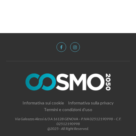
Informativa sui cookie
Informativa sulla privacy
Termini e condizioni d’uso
Via Galeazzo Alessi 6/3 A 16128 GENOVA – P.IVA 02512190998 – C.F.
02512190998
@2025 - All Right Reserved.