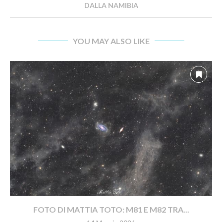
DALLA NAMIBIA
YOU MAY ALSO LIKE
FOTO DI MATTIA TOTO: M81 E M82 TRA...