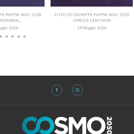
PE PAPPA: NGC 5128
FOTO DI GIUSEPPE PAPPA: NGC 5139
NAMIBIA...
OMEGA CENTAURI
ggio 2026
14 Maggio 2026