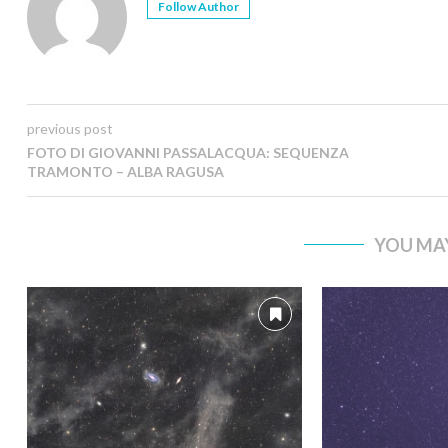
Follow Author
previous post
FOTO DI GIOVANNI PASSALACQUA: SEQUENZA
TRAMONTO – ALBA RAGUSA
YOU MAY