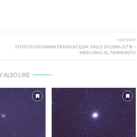
next post
FOTO DI GIOVANNI PASSALACQUA: FALCE DI LUNA 3,7 % –
MERCURIO AL TRAMONTO
 ALSO LIKE