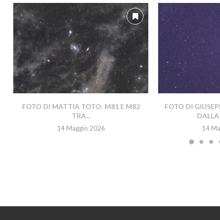
FOTO DI MATTIA TOTO: M81 E M82
FOTO DI GIUSEP
TRA...
DALLA 
14 Maggio 2026
14 Ma