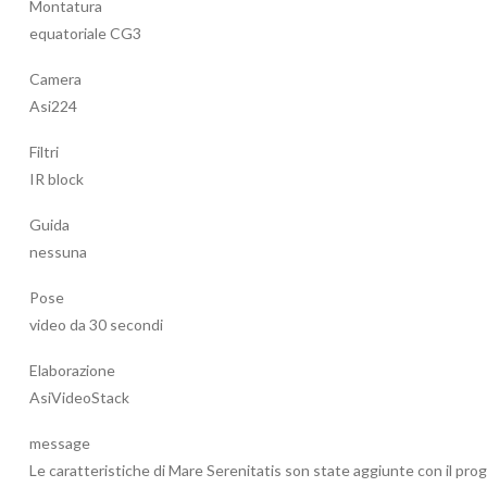
Montatura
equatoriale CG3
Camera
Asi224
Filtri
IR block
Guida
nessuna
Pose
video da 30 secondi
Elaborazione
AsiVideoStack
message
Le caratteristiche di Mare Serenitatis son state aggiunte con il pr