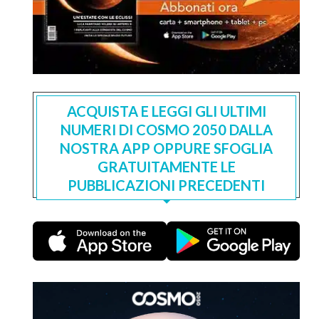
ACQUISTA E LEGGI GLI ULTIMI
NUMERI DI COSMO 2050 DALLA
NOSTRA APP OPPURE SFOGLIA
GRATUITAMENTE LE
PUBBLICAZIONI PRECEDENTI