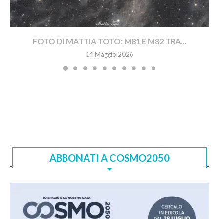
FOTO DI MATTIA TOTO: M81 E M82 TRA...
14 Maggio 2026
ABBONATI A COSMO2050