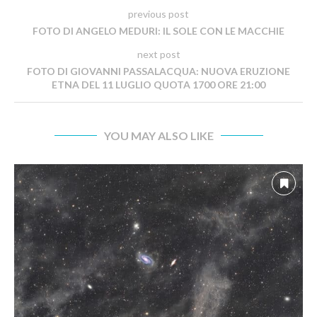
previous post
FOTO DI ANGELO MEDURI: IL SOLE CON LE MACCHIE
next post
FOTO DI GIOVANNI PASSALACQUA: NUOVA ERUZIONE
ETNA DEL 11 LUGLIO QUOTA 1700 ORE 21:00
YOU MAY ALSO LIKE