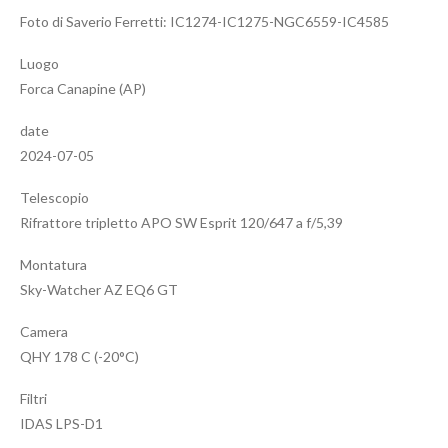
Foto di Saverio Ferretti: IC1274-IC1275-NGC6559-IC4585
Luogo
Forca Canapine (AP)
date
2024-07-05
Telescopio
Rifrattore tripletto APO SW Esprit 120/647 a f/5,39
Montatura
Sky-Watcher AZ EQ6 GT
Camera
QHY 178 C (-20°C)
Filtri
IDAS LPS-D1