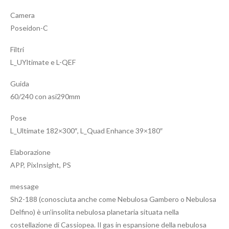
Camera
Poseidon-C
Filtri
L_UYltimate e L-QEF
Guida
60/240 con asi290mm
Pose
L_Ultimate 182×300″, L_Quad Enhance 39×180″
Elaborazione
APP, PixInsight, PS
message
Sh2-188 (conosciuta anche come Nebulosa Gambero o Nebulosa
Delfino) è un’insolita nebulosa planetaria situata nella
costellazione di Cassiopea. Il gas in espansione della nebulosa