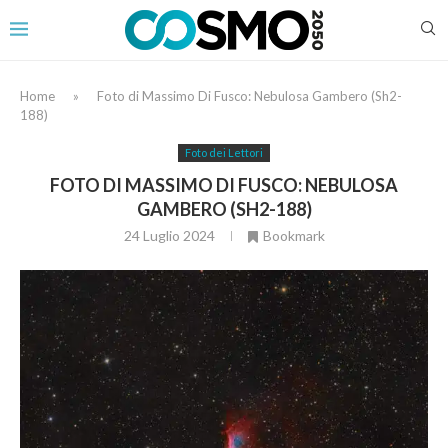
Home
»
Foto di Massimo Di Fusco: Nebulosa Gambero (Sh2-
188)
Foto dei Lettori
FOTO DI MASSIMO DI FUSCO: NEBULOSA
GAMBERO (SH2-188)
24 Luglio 2024
Bookmark