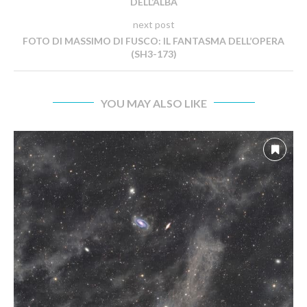
DELL’ALBA
next post
FOTO DI MASSIMO DI FUSCO: IL FANTASMA DELL’OPERA
(SH3-173)
YOU MAY ALSO LIKE