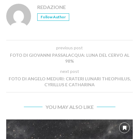
REDAZIONE
Follow Author
previous post
FOTO DI GIOVANNI PASSALACQUA: LUNA DEL CERVO AL
98%
next post
FOTO DI ANGELO MEDURI: CRATERI LUNARI THEOPHILUS,
CYRILLUS E CATHARINA
YOU MAY ALSO LIKE