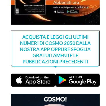
ACQUISTA E LEGGI GLI ULTIMI
NUMERI DI COSMO 2050 DALLA
NOSTRA APP OPPURE SFOGLIA
GRATUITAMENTE LE
PUBBLICAZIONI PRECEDENTI