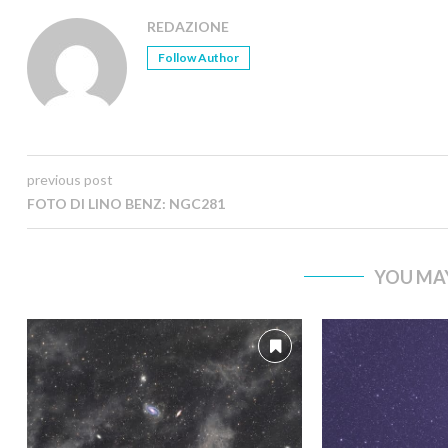
REDAZIONE
Follow Author
previous post
FOTO DI LINO BENZ: NGC281
YOU MAY