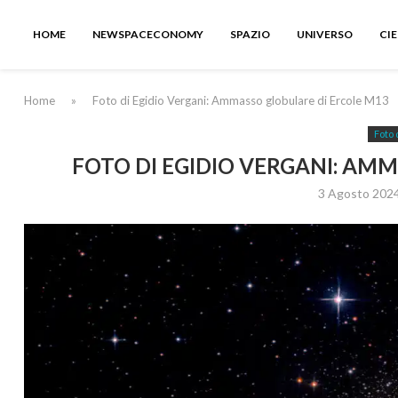
HOME
NEWSPACECONOMY
SPAZIO
UNIVERSO
CI
Home
»
Foto di Egidio Vergani: Ammasso globulare di Ercole M13
Foto 
FOTO DI EGIDIO VERGANI: AM
3 Agosto 202