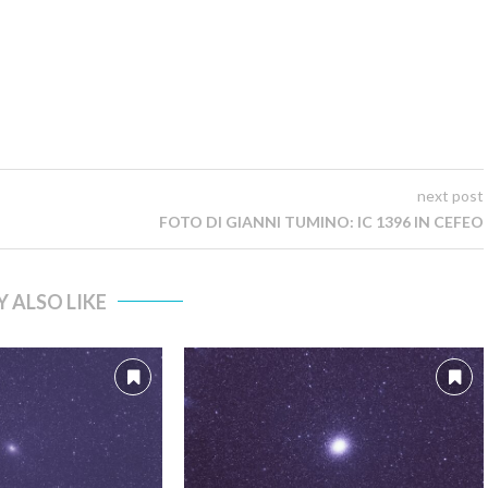
next post
FOTO DI GIANNI TUMINO: IC 1396 IN CEFEO
 ALSO LIKE