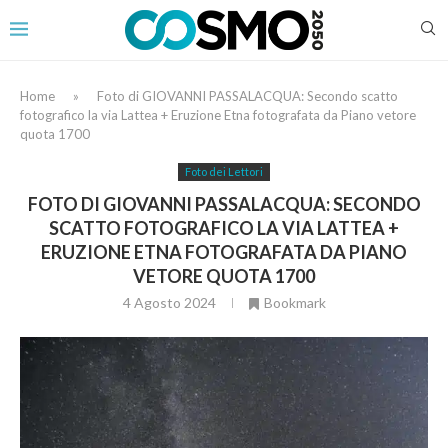
Home
»
Foto di GIOVANNI PASSALACQUA: Secondo scatto
fotografico la via Lattea + Eruzione Etna fotografata da Piano vetore
quota 1700
Foto dei Lettori
FOTO DI GIOVANNI PASSALACQUA: SECONDO
SCATTO FOTOGRAFICO LA VIA LATTEA +
ERUZIONE ETNA FOTOGRAFATA DA PIANO
VETORE QUOTA 1700
4 Agosto 2024
Bookmark