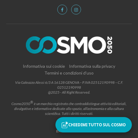
Informativa sui cookie
Informativa sulla privacy
Termini e condizioni d’uso
Via Galeazzo Alessi 6/3 A 16128 GENOVA – P.IVA 02512190998 – C.F.
02512190998
@2025 - All Right Reserved.
®
Cosmo2050
è un marchio registrato che contraddistingue attività editoriali,
divulgative e informative dedicate allo spazio, all’astronomia e alla cultura
scientifica. Tutti i diritti riservati.
CHIEDIMI TUTTO SUL COSMO
BACK TO TOP