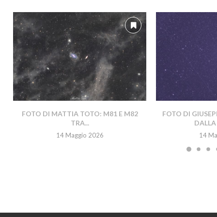
FOTO DI MATTIA TOTO: M81 E M82
FOTO DI GIUSEP
TRA...
DALLA 
14 Maggio 2026
14 Ma