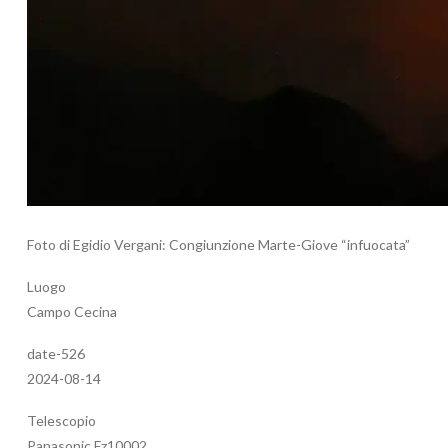
Foto di Egidio Vergani: Congiunzione Marte-Giove “infuocata”
Luogo
Campo Cecina
date-526
2024-08-14
Telescopio
Panasonic Fz10002