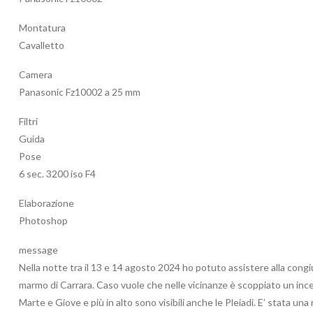
Montatura
Cavalletto
Camera
Panasonic Fz10002 a 25 mm
Filtri
Guida
Pose
6 sec. 3200 iso F4
Elaborazione
Photoshop
message
Nella notte tra il 13 e 14 agosto 2024 ho potuto assistere alla cong
marmo di Carrara. Caso vuole che nelle vicinanze è scoppiato un incend
Marte e Giove e più in alto sono visibili anche le Pleiadi. E’ stata u