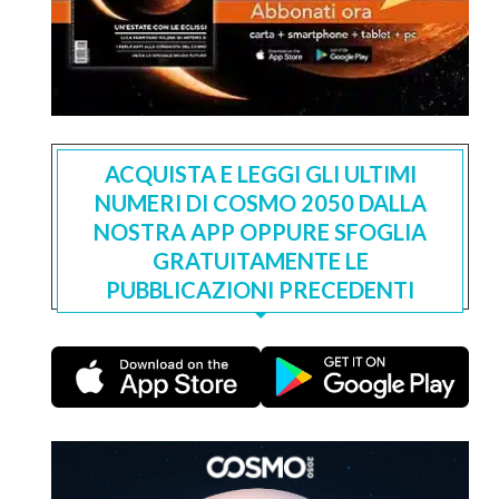
ACQUISTA E LEGGI GLI ULTIMI
NUMERI DI COSMO 2050 DALLA
NOSTRA APP OPPURE SFOGLIA
GRATUITAMENTE LE
PUBBLICAZIONI PRECEDENTI