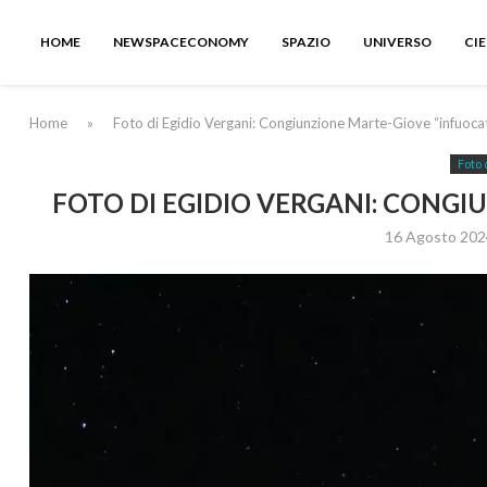
HOME
NEWSPACECONOMY
SPAZIO
UNIVERSO
CI
Home
»
Foto di Egidio Vergani: Congiunzione Marte-Giove “infuoca
Foto 
FOTO DI EGIDIO VERGANI: CONGI
16 Agosto 202