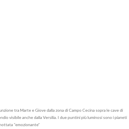
iunzione tra Marte e Giove dalla zona di Campo Cecina sopra le cave di
io visibile anche dalla Versilia. I due puntini più luminosi sono i pianeti
na nottata “emozionante”