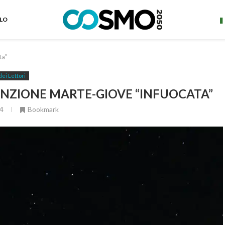
ELO
ta”
dei Lettori
UNZIONE MARTE-GIOVE “INFUOCATA”
4
Bookmark