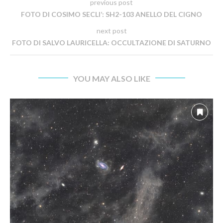
previous post
FOTO DI COSIMO SECLI’: SH2-103 ANELLO DEL CIGNO
next post
FOTO DI SALVO LAURICELLA: OCCULTAZIONE DI SATURNO
YOU MAY ALSO LIKE