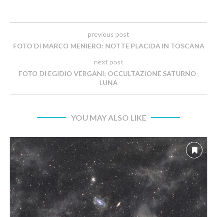
previous post
FOTO DI MARCO MENIERO: NOTTE PLACIDA IN TOSCANA
next post
FOTO DI EGIDIO VERGANI: OCCULTAZIONE SATURNO-
LUNA
YOU MAY ALSO LIKE