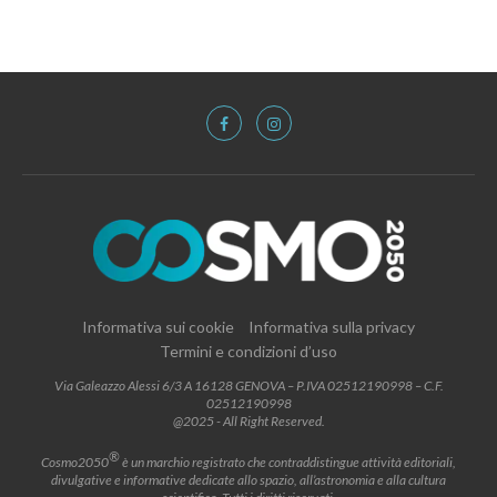
Informativa sui cookie
Informativa sulla privacy
Termini e condizioni d’uso
Via Galeazzo Alessi 6/3 A 16128 GENOVA – P.IVA 02512190998 – C.F.
02512190998
@2025 - All Right Reserved.
®
Cosmo2050
è un marchio registrato che contraddistingue attività editoriali,
divulgative e informative dedicate allo spazio, all’astronomia e alla cultura