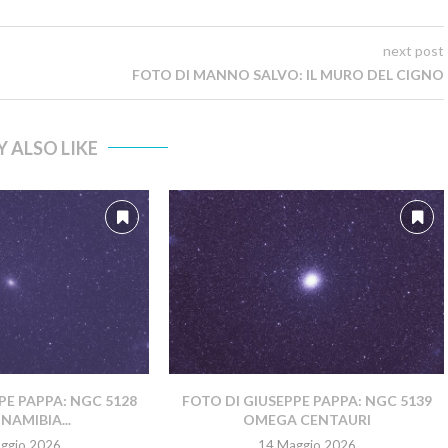
next post
FOTO DI MANNO SALVO: IL MURO DEL CIGNO
 ALSO LIKE
PE PAPPA: NGC 5128
FOTO DI GIUSEPPE PAPPA: NGC 5139
NAMIBIA...
OMEGA CENTAURI
ggio 2026
14 Maggio 2026