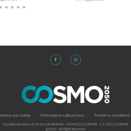
mativa sui cookie
Informativa sulla privacy
Termini e condizioni
Via Galeazzo Alessi 6/3 A 16128 GENOVA – P.IVA 02512190998 – C.F. 02512190998
@2025 - All Right Reserved.