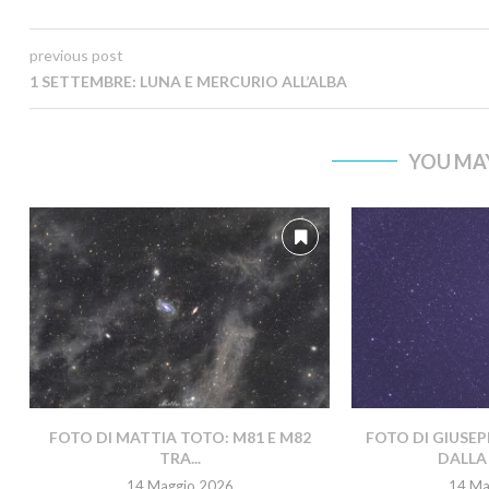
previous post
1 SETTEMBRE: LUNA E MERCURIO ALL’ALBA
YOU MAY
FOTO DI MATTIA TOTO: M81 E M82
FOTO DI GIUSEP
TRA...
DALLA 
14 Maggio 2026
14 Ma