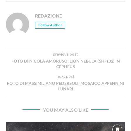
REDAZIONE
Follow Author
previous post
FOTO DI NICOLA AMORUSO: LION NEBULA (SH-132) IN
CEPHEUS
next post
FOTO DI MASSIMILIANO PEDERSOLI: MOSAICO APPENNINI
LUNARI
YOU MAY ALSO LIKE