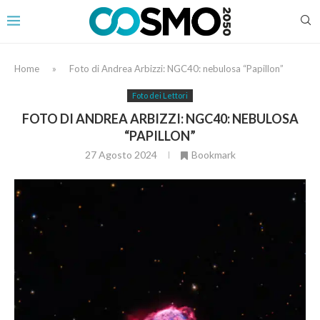
Home
»
Foto di Andrea Arbizzi: NGC40: nebulosa “Papillon”
Foto dei Lettori
FOTO DI ANDREA ARBIZZI: NGC40: NEBULOSA
“PAPILLON”
27 Agosto 2024
Bookmark