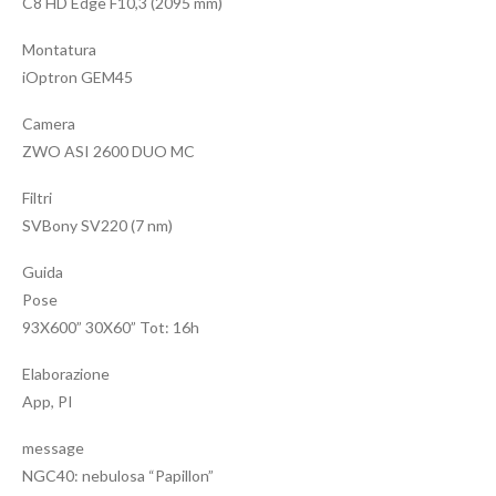
C8 HD Edge F10,3 (2095 mm)
Montatura
iOptron GEM45
Camera
ZWO ASI 2600 DUO MC
Filtri
SVBony SV220 (7 nm)
Guida
Pose
93X600” 30X60” Tot: 16h
Elaborazione
App, PI
message
NGC40: nebulosa “Papillon”