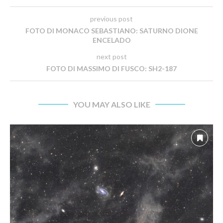
previous post
FOTO DI MONACO SEBASTIANO: SATURNO DIONE
ENCELADO
next post
FOTO DI MASSIMO DI FUSCO: SH2-187
YOU MAY ALSO LIKE