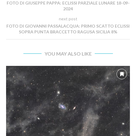
FOTO DI GIUSEPPE PAPPA: ECLISSI PARZIALE LUNARE 18-09-
2024
next post
FOTO DI GIOVANNI PASSALACQUA: PRIMO SCATTO ECLISSI
SOPRA PUNTA BRACCETTO RAGUSA SICILIA 8%
YOU MAY ALSO LIKE