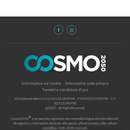
Informativa sui cookie
Informativa sulla privacy
Termini e condizioni d’uso
Via Galeazzo Alessi 6/3 A 16128 GENOVA – P.IVA 02512190998 – C.F.
02512190998
@2025 - All Right Reserved.
®
Cosmo2050
è un marchio registrato che contraddistingue attività editoriali,
divulgative e informative dedicate allo spazio, all’astronomia e alla cultura
scientifica. Tutti i diritti riservati.