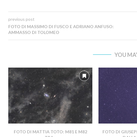
previous post
FOTO DI MASSIMO DI FUSCO E ADRIANO ANFUSO:
AMMASSO DI TOLOMEO
YOU MAY
FOTO DI MATTIA TOTO: M81 E M82
FOTO DI GIUSEP