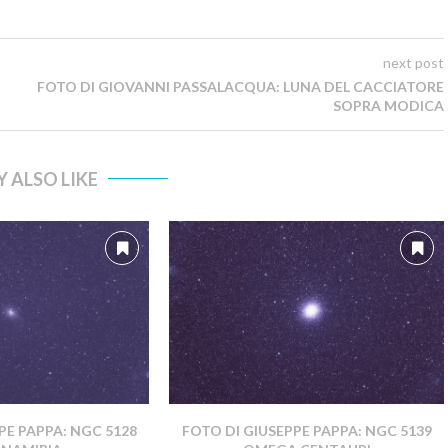
next post
FOTO DI GIOVANNI PASSALACQUA: LUNA DEL CACCIATORE
SOPRA MODICA
 ALSO LIKE
PE PAPPA: NGC 5128
FOTO DI GIUSEPPE PAPPA: NGC 5139