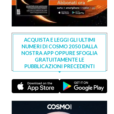
ACQUISTA E LEGGI GLI ULTIMI
NUMERI DI COSMO 2050 DALLA
NOSTRA APP OPPURE SFOGLIA
GRATUITAMENTE LE
PUBBLICAZIONI PRECEDENTI