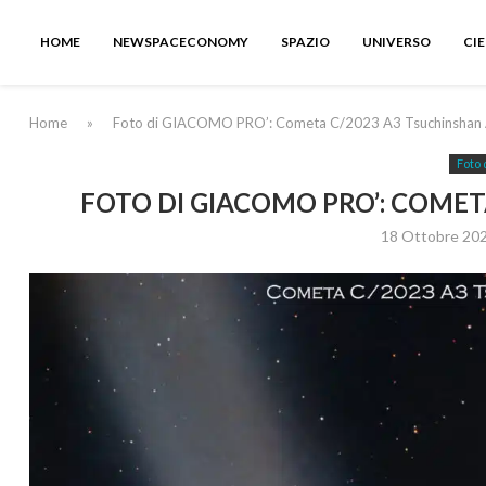
HOME
NEWSPACECONOMY
SPAZIO
UNIVERSO
CI
Home
»
Foto di GIACOMO PRO’: Cometa C/2023 A3 Tsuchinshan 
Foto 
FOTO DI GIACOMO PRO’: COMET
18 Ottobre 20