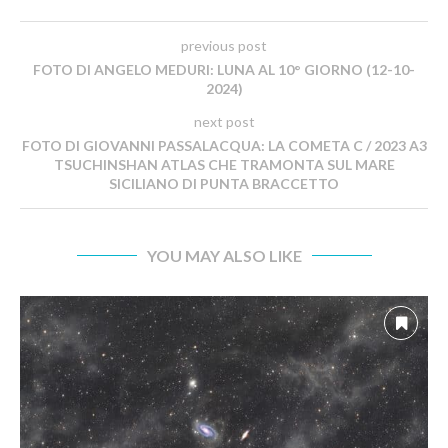
previous post
FOTO DI ANGELO MEDURI: LUNA AL 10° GIORNO (12-10-
2024)
next post
FOTO DI GIOVANNI PASSALACQUA: LA COMETA C / 2023 A3
TSUCHINSHAN ATLAS CHE TRAMONTA SUL MARE
SICILIANO DI PUNTA BRACCETTO
YOU MAY ALSO LIKE