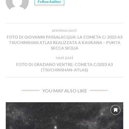
Follow Author
previous post
FOTO DI GIOVANNI PASSALACQUA: LA COMETA C/ 2023 A3
TSUCHINSHAN ATLAS REALIZZATA A KAUKANA – PUNTA
SECCA SICILIA
next post
FOTO DI GRAZIANO VENTRE: COMETA C/2023 A3
(TSUCHINSHAN-ATLAS)
YOU MAY ALSO LIKE