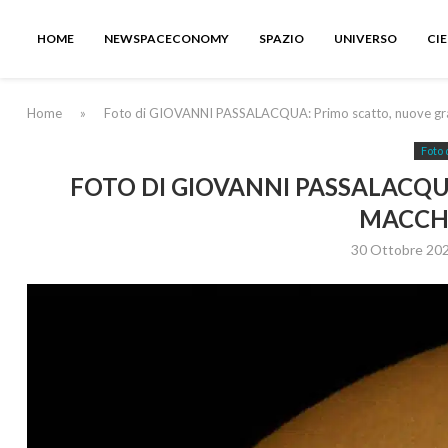
HOME
NEWSPACECONOMY
SPAZIO
UNIVERSO
CI
Home
»
Foto di GIOVANNI PASSALACQUA: Primo scatto, nuove gran
Foto 
FOTO DI GIOVANNI PASSALACQU
MACCHI
30 Ottobre 20