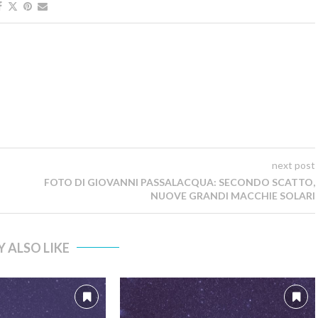
next post
FOTO DI GIOVANNI PASSALACQUA: SECONDO SCATTO,
NUOVE GRANDI MACCHIE SOLARI
 ALSO LIKE