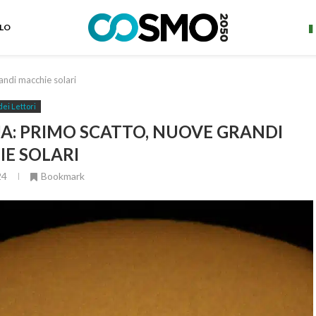
ELO
di macchie solari
dei Lettori
A: PRIMO SCATTO, NUOVE GRANDI
E SOLARI
24
Bookmark