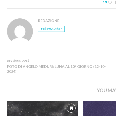
18
REDAZIONE
Follow Author
previous post
FOTO DI ANGELO MEDURI: LUNA AL 10° GIORNO (12-10-
2024)
YOU MAY